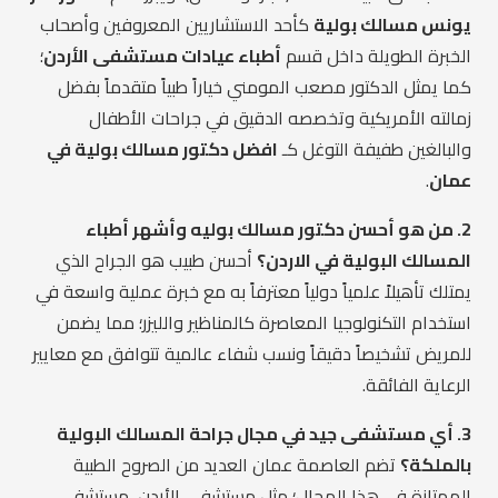
يونس مسالك بولية
كأحد الاستشاريين المعروفين وأصحاب
الخبرة الطويلة داخل قسم
أطباء عيادات مستشفى الأردن
؛
كما يمثل الدكتور مصعب المومني خياراً طبياً متقدماً بفضل
زمالته الأمريكية وتخصصه الدقيق في جراحات الأطفال
والبالغين طفيفة التوغل كـ
افضل دكتور مسالك بولية في
عمان
.
2. من هو أحسن دكتور مسالك بوليه وأشهر أطباء
المسالك البولية في الاردن؟
أحسن طبيب هو الجراح الذي
يمتلك تأهيلاً علمياً دولياً معترفاً به مع خبرة عملية واسعة في
استخدام التكنولوجيا المعاصرة كالمناظير والليزر؛ مما يضمن
للمريض تشخيصاً دقيقاً ونسب شفاء عالمية تتوافق مع معايير
الرعاية الفائقة.
3. أي مستشفى جيد في مجال جراحة المسالك البولية
بالملكة؟
تضم العاصمة عمان العديد من الصروح الطبية
الممتازة في هذا المجال؛ مثل مستشفى الأردن، مستشفى