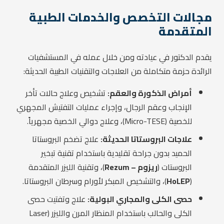
مجالات التخصص والخدمات الطبية
المتقدمة
يقدم الدكتور في عيادته ومن خلال عمله في المستشفيات
الرائدة حزمة متكاملة من العلاجات والتقنيات الطبية الحديثة:
أمراض الذكورة والعقم:
تشخيص وعلاج حالات تأخر
الإنجاب وعقم الرجال، وإجراء عمليات التفتيش المجهري
للخصية (Micro-TESE)، وعلاج دوالي الخصية مجهرياً.
علاجات البروستاتا الحديثة:
علاج تضخم البروستاتا
الحميد بدون جراحة تقليدية باستخدام تقنية تبخير
البروستات (
ريزوم – Rezum
)، وتقنية الليزر المتقدمة
(
HoLEP
)، والتشخيص المبكر لأورام وسرطان البروستاتا.
حصى الكلى والمجاري البولية:
علاج وتفتيت حصى
الكلى والحالب باستخدام المنظار المرن والليزر (Laser