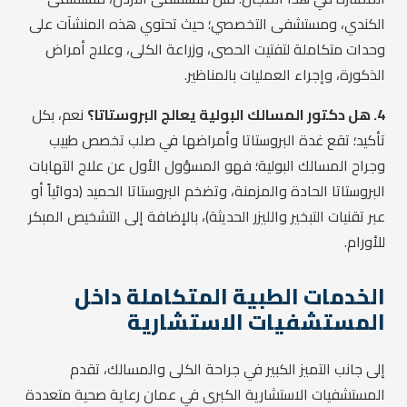
الكندي، ومستشفى التخصصي؛ حيث تحتوي هذه المنشآت على
وحدات متكاملة لتفتيت الحصى، وزراعة الكلى، وعلاج أمراض
الذكورة، وإجراء العمليات بالمناظير.
4. هل دكتور المسالك البولية يعالج البروستاتا؟
نعم، بكل
تأكيد؛ تقع غدة البروستاتا وأمراضها في صلب تخصص طبيب
وجراح المسالك البولية؛ فهو المسؤول الأول عن علاج التهابات
البروستاتا الحادة والمزمنة، وتضخم البروستاتا الحميد (دوائياً أو
عبر تقنيات التبخير والليزر الحديثة)، بالإضافة إلى التشخيص المبكر
للأورام.
الخدمات الطبية المتكاملة داخل
المستشفيات الاستشارية
إلى جانب التميز الكبير في جراحة الكلى والمسالك، تقدم
المستشفيات الاستشارية الكبرى في عمان رعاية صحية متعددة