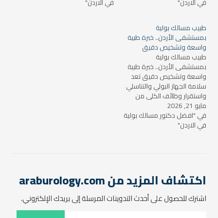
في الاردن"
حصى الكلى، وتضخم البروستاتا،
في الاردن"
اليومي؛ إذ تتطلب اضطرابات
وتحديات العقم وأمراض
حصى الكلى، وتضخم البروستاتا،
الذكورة، تشخيصاً دقيقاً للغاية
وتحديات العقم وأمراض
طبيب مسالك بولية
وتدخلاً طبياً متطوراً. إن التهاون
الذكورة، تشخيصاً دقيقاً للغاية
بمستشفى الأردن.. خبرة طبية
في مراجعة الأطباء
وتدخلاً طبياً متطوراً. إن التهاون
واسعة وتشخيص دقيق
المتخصصين عند ظهور
في مراجعة الأطباء
طبيب مسالك بولية
الأعراض…
المتخصصين عند…
بمستشفى الأردن.. خبرة طبية
واسعة وتشخيص دقيق تعد
سلامة الجهاز البولي والتناسلي
واستقرار وظائف الكلى من
مايو 21, 2026
الركائز الأساسية للحفاظ على
الحيوية والنشاط البدني
في "افضل دكتور مسالك بولية
في الاردن"
اليومي؛ إذ تتطلب اضطرابات
حصى الكلى، وتضخم البروستاتا،
وتحديات العقم وأمراض
الذكورة، تشخيصاً دقيقاً للغاية
وتدخلاً طبياً متطوراً. إن التهاون
في مراجعة الأطباء
اكتشاف المزيد من araburology.com
المتخصصين…
اشترك للحصول على أحدث التدوينات المرسلة إلى بريدك الإلكتروني.
كتابة بريدك الإلكتروني...