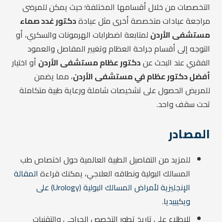
التخصصات من خلال أقسامها المختلفة؛ حيث يمكن للمرضى
مراجعة عيادات متخصصة أخرى مثل عيادة
دكتور غدد صماء
مستشفى الأردن
لمتابعة اضطرابات الهرمونات والسكري، أو
التوجه إلى أقسام جراحة العظام وتغيير المفاصل والعمود
الفقري عند البحث عن
دكتور عظام مستشفى الأردن
أو اختيار
أفضل دكتور عظام في مستشفى الأردن
، مما يضمن
للمريض الحصول على تشخيصات شاملة ورعاية طبية متكاملة
تحت سقف واحد.
المصادر
للمزيد من التفاصيل الطبية العالمية حول اختصاص طب
المسالك البولية ونطاقه العلاجي، يمكنك قراءة
المقالة
الإنجليزية لأمراض المسالك البولية (Urology) على
ويكيبيديا
.
للاطلاع على تاريخ تطور التخصص الجراحي والتقنيات