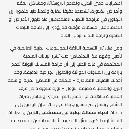
اضطرابات حصى الكلى، وتضخم البروستاتا، ومشاكل العقم
وأمراض الذكورة، تشخيصاً دقيقاً للغاية وتدخلاً طبياً متطوراً. إن
التهاون في مراجعة الأطباء المتخصصين عند ظهور الأعراض أو
الاعتماد على مسكنات مؤقتة قد يؤدي إلى تفاقم الأزمات
الصحية وتراجع الأداء البدني العام.
ومن هنا، تبرز الأهمية البالغة للموسوعات الطبية العالمية في
تأصيل وفهم هذا الاختصاص؛ حيث تشير البيانات العلمية
المعتمدة في عالم الطب إلى أن جراحة المسالك البولية تدمج
ببراعة بين العلاجات الدوائية والحلول الجراحية الدقيقة. وقد
أحدثت التقنيات المعاصرة – متمثلة في المناظير المرنة، وأشعة
الليزر، والعمليات طفيفة التوغل – ثورة علاجية داخل غرف
العمليات ساهمت في خفض آلام المرضى وتقليص فترات
التشافي بشكل غير مسبوق. بناءً على ذلك، فإن الوصول إلى
خدمات
اطباء مسالك بولية في مستشفى الاردن
والعيادات
الاستشارية الكبرى يمثل الخطوة الأساسية لتأمين رعاية صحية
متكاملة وصياغة خطة علاجية مخصصة ومستدامة.