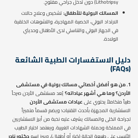
Lithotripsy) دون تدخل جراحي مفتوح.
المسالك البولية للأطفال:
تشخيص وعلاج حالات
الارتداد البولي، الخصية المهاجرة، والتشوهات الخلقية
في الجهاز البولي والتناسلي لدى الأطفال وحديثي
الولادة.
دليل الاستفسارات الطبية الشائعة
(FAQs)
1. من هو أفضل أخصائي مسالك بولية في مستشفى
الأردن؟ وما هي أشهر عياداته؟
يُعد مستشفى الأردن صرحاً
طبياً متكاملاً يحتوي على
عيادات مستشفى الأردن
الاستشارية المجهزة بأحدث التقنيات؛ ويضم قسماً متميزاً
لجراحة الكلى والمسالك يشرف عليه نخبة من أبرز الاستشاريين
في المملكة وحملة الشهادات الغربية. ويعتمد اختيار الطبيب
الأنسب على طبيعة الحالة (كبار أو أطفال)، ويبرز اسم
دكتور نادر