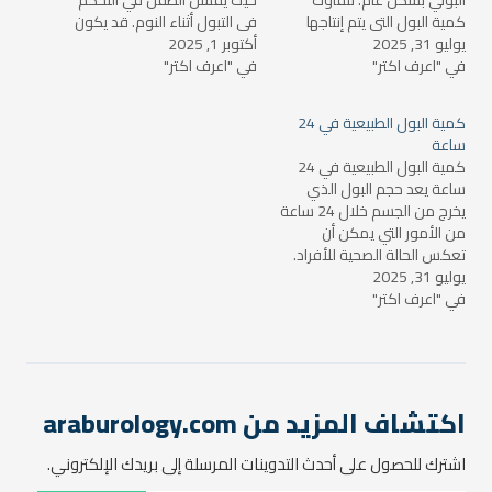
البولي بشكل عام. تتفاوت
حيث يفشل الطفل في التحكم
كمية البول التي يتم إنتاجها
في التبول أثناء النوم. قد يكون
يوليو 31, 2025
حسب عدة عوامل مثل
أكتوبر 1, 2025
التبول اللاإرادي محط قلق
في "اعرف اكتر"
استهلاك السوائل، الحالة
في "اعرف اكتر"
بالنسبة للآباء، ولكنه في كثير
الصحية، النشاط البدني، والنظام
من الأحيان مشكلة مؤقتة
الغذائي. ولكن، يمكن تحديد
تختفي مع مرور الوقت. ولكن
كمية البول الطبيعية في 24
نطاق تقريبي للكمية الطبيعية
في بعض الحالات، قد يحتاج
ساعة
التي يتم إنتاجها من البول في
الطفل إلى علاج…
كمية البول الطبيعية في 24
اليوم. الكمية…
ساعة يعد حجم البول الذي
يخرج من الجسم خلال 24 ساعة
من الأمور التي يمكن أن
تعكس الحالة الصحية للأفراد.
يوليو 31, 2025
فكمية البول الطبيعية تختلف
في "اعرف اكتر"
من شخص لآخر وفقاً للعديد
من العوامل مثل العمر، الحالة
الصحية، مستوى النشاط
البدني، وكميات السوائل التي
يتم تناولها. لكن هناك…
اكتشاف المزيد من araburology.com
اشترك للحصول على أحدث التدوينات المرسلة إلى بريدك الإلكتروني.
كتابة بريدك الإلكتروني...