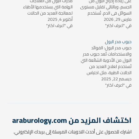
على زيادة إخراج البول من
مدرات البول من العلاجات
الجسم، وبالتالي تقليل مستوى
الهامة التي يستخدمها الأطباء
السوائل في الدم. تُستخدم
لمعالجة العديد من الحالات
مارس 29, 2026
هذه الأدوية لعلاج مجموعة
أكتوبر 4, 2025
الصحية، مثل ارتفاع ضغط الدم،
في "اعرف اكتر"
متنوعة من الحالات الصحية،
في "اعرف اكتر"
والفشل الكلوي، واحتباس
ويمكن أن تساهم في تحسين
السوائل في الجسم. تعتبر هذه
صحة الفرد بشكل عام. في هذا
الأدوية من بين الخيارات التي
حبوب مدر البول
المقال، سنتناول فوائد مدر
يُمكن أن تقدم فوائد كبيرة
حبوب مدر البول: الفوائد
البول وكيفية تأثيره…
للأشخاص الذين يعانون من
والاستخدامات تُعد حبوب مدر
هذه المشكلات.…
البول من الأدوية الشائعة التي
تُستخدم لعلاج العديد من
الحالات الطبية، مثل احتباس
ديسمبر 22, 2025
السوائل، ارتفاع ضغط الدم،
في "اعرف اكتر"
وحالات مرضية أخرى. يعتبر مدر
البول من العلاجات المهمة
التي يصفها الأطباء لتحفيز
الكلى على التخلص من الماء
والصوديوم عبر البول، مما
يساعد في تقليل…
اكتشاف المزيد من araburology.com
اشترك للحصول على أحدث التدوينات المرسلة إلى بريدك الإلكتروني.