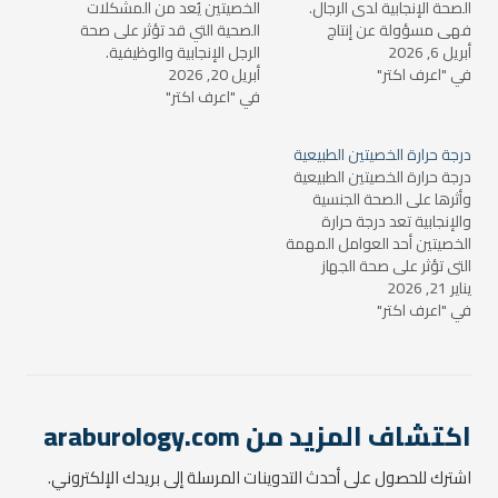
الصحة الإنجابية لدى الرجال.
الخصيتين يُعد من المشكلات
فهي مسؤولة عن إنتاج
الصحية التي قد تؤثر على صحة
أبريل 6, 2026
الحيوانات المنوية والهرمونات
الرجل الإنجابية والوظيفية.
في "اعرف اكتر"
الجنسية مثل التستوستيرون.
أبريل 20, 2026
يمكن أن يؤدي هذا إلى تراجع
يواجه الكثير من الرجال
في "اعرف اكتر"
جودة السائل المنوي أو حتى
مشكلات تتعلق بحرارة
صعوبة في الإنجاب. في هذا
الخصيتين، مما يؤثر على
المقال، سنستعرض أسباب
درجة حرارة الخصيتين الطبيعية
وظائفها. سنتناول في هذا
ارتفاع درجة حرارة الخصيتين،
درجة حرارة الخصيتين الطبيعية
المقال موضوع "تبريد
أعراضه، وكيفية علاج هذه
وأثرها على الصحة الجنسية
الخصيتين"، من حيث المفهوم،
الحالة بشكل…
والإنجابية تعد درجة حرارة
…
الخصيتين أحد العوامل المهمة
التي تؤثر على صحة الجهاز
يناير 21, 2026
التناسلي لدى الرجل، وذلك لأنها
في "اعرف اكتر"
تلعب دوراً رئيسياً في إنتاج
الحيوانات المنوية وصحة الغدد
التناسلية. في هذا المقال،
سنتناول ما هي درجة الحرارة
الطبيعية للخصيتين، وكيفية
تأثير الارتفاع أو…
اكتشاف المزيد من araburology.com
اشترك للحصول على أحدث التدوينات المرسلة إلى بريدك الإلكتروني.