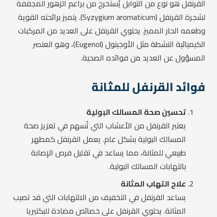
القرنفل هو نوع من التوابل يُستخرج من براعم الزهور المجففة
لشجرة القرنفل (Syzygium aromaticum). يتميز برائحته القوية
وطعمه الحار المميز. يحتوي القرنفل على العديد من المركبات
الكيميائية النشطة مثل الأوجينول (Eugenol)، وهو العنصر
المسؤول عن العديد من فوائده الصحية.
فوائد القرنفل للمثانة
تحسين صحة المسالك البولية
يعتبر القرنفل من الأعشاب التي تُسهم في تعزيز صحة
المسالك البولية بشكل عام. يعمل القرنفل كمطهر
طبيعي للمثانة، مما يساعد في تقليل فرص الإصابة
بالتهابات المسالك البولية.
علاج التهاب المثانة
يساعد القرنفل في التخفيف من الالتهابات التي قد تصيب
المثانة. يحتوي القرنفل على خصائص مضادة للبكتيريا