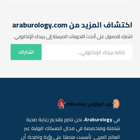
الغذائي غير المتوازن، العوامل
الوراثية، وأحيانًا بعض الأمراض.
وفي حين أن هناك العديد من
الأدوية…
اكتشاف المزيد من araburology.com
اشترك للحصول على أحدث التدوينات المرسلة إلى بريدك الإلكتروني.
كتابة بريدك الإلكتروني...
اشتراك
في
Araburology
، نحن نلتزم بتقديم رعاية صحية
شاملة ومتخصصة في مجال المسالك البولية عبر
العالم العربي. تأسست منصتنا على رؤية واضحة: أن