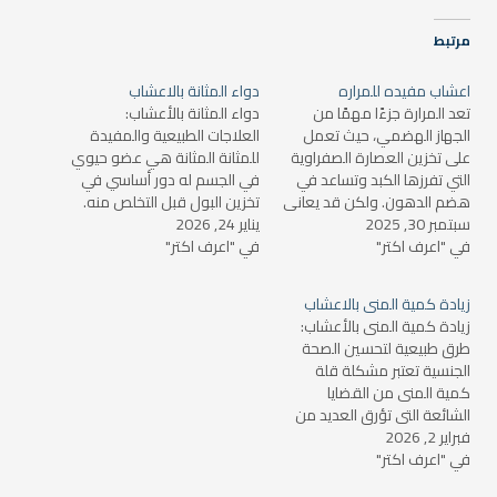
مرتبط
اعشاب مفيده للمراره
دواء المثانة بالاعشاب
تعد المرارة جزءًا مهمًا من
دواء المثانة بالأعشاب:
الجهاز الهضمي، حيث تعمل
العلاجات الطبيعية والمفيدة
على تخزين العصارة الصفراوية
للمثانة المثانة هي عضو حيوي
التي تفرزها الكبد وتساعد في
في الجسم له دور أساسي في
هضم الدهون. ولكن قد يعاني
تخزين البول قبل التخلص منه.
سبتمبر 30, 2025
البعض من مشاكل في المرارة
يناير 24, 2026
ومع ذلك، قد يعاني البعض
في "اعرف اكتر"
مثل الحصوات أو الالتهابات، مما
في "اعرف اكتر"
من مشاكل صحية تتعلق
يسبب لهم الكثير من الألم
بالمثانة، مثل التهابات المسالك
والإنزعاج. في هذه المقالة،
البولية أو تكرار التبول أو ضعف
زيادة كمية المنى بالاعشاب
سنتحدث عن الأعشاب المفيدة
التحكم في البول. لحسن الحظ،
زيادة كمية المنى بالأعشاب:
التي قد تساعد في…
توجد العديد من الأعشاب…
طرق طبيعية لتحسين الصحة
الجنسية تعتبر مشكلة قلة
كمية المنى من القضايا
الشائعة التي تؤرق العديد من
فبراير 2, 2026
الرجال. يمكن أن تؤثر عدة
في "اعرف اكتر"
عوامل في تقليل إنتاج السائل
المنوي، مثل التوتر، النظام