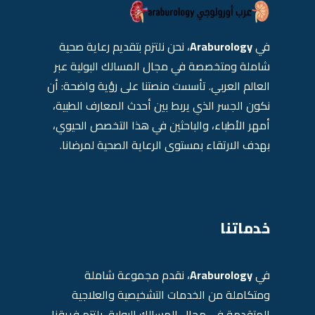
في
Araburology
، نحن نلتزم بتقديم رعاية صحية
شاملة ومتخصصة في مجال المسالك البولية عبر
العالم العربي. تأسست منصتنا على رؤية واضحة: أن
نكون الجسر الذي يربط بين أحدث المعارف الطبية،
أمهر الأطباء، والباحثين في هذا التخصص الحيوي،
بهدف الارتقاء بمستوى الرعاية الصحية لمرضانا.
خدماتنا
في
Araburology
، نقدم مجموعة شاملة
ومتكاملة من الخدمات التشخيصية والعلاجية
المتقدمة في مجال المسالك البولية. يلتزم فريقنا