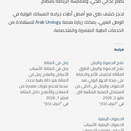
نظام غذائي صحي، وممارسة الرياضة بانتظام.
لحجز كشف طبي مع أفضل أطباء جراحة المسالك البولية في
الوطن العربي، يمكنك زيارة منصة
Arab Urology
للاستفادة من
الخدمات الطبية المتميزة والمتخصصة.
مرتبط
علاج الحصوة والرمل
رمل في المثانة
علاج الحصوة والرمل: الطرق
رمل في المثانة: الأسباب،
الفعّالة لتخفيف الألم والحفاظ
الأعراض والعلاج رمل في
على صحة الجهاز البولي تعد
المثانة هو حالة طبية تحدث
الحصوات والرمل في الكلى من
عندما تتجمع بلورات صغيرة من
المشاكل الصحية الشائعة التي
المعادن والأملاح داخل المثانة
مايو 2, 2026
يعاني منها العديد من
فبراير 1, 2026
البولية. رغم أن هذه البلورات
في "اعرف اكتر"
الأشخاص حول العالم. تتكون
في "اعرف اكتر"
صغيرة الحجم، فإنها يمكن أن
هذه الحصوات من تجمعات
تسبب العديد من المشاكل
من المعادن والأملاح التي
الصحية، مثل الألم أو التهيج أو
الحصوات الرملية
تترسب داخل الكلى أو المثانة،
حتى التسبب في حصى كبيرة
الحصوات الرملية: الأسباب،
مما يؤدي إلى ألم شديد
إذا لم يتم…
الأعراض والعلاج الحصوات