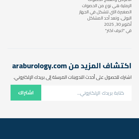
وصعوبة في…
الرملية هي نوع من الحصوات
الصغيرة التي تتشكل في الجهاز
البولي، وتعد أحد المشاكل
أكتوبر 30, 2025
الصحية الشائعة التي يعاني
في "اعرف اكتر"
منها العديد من الأشخاص. قد
تكون هذه الحصوات صغيرة
جداً بحيث يمكن أن تمر عبر
الجهاز البولي دون أن تُسبب
الكثير من الأعراض، لكن في
بعض…
اكتشاف المزيد من araburology.com
اشترك للحصول على أحدث التدوينات المرسلة إلى بريدك الإلكتروني.
كتابة بريدك الإلكتروني...
اشتراك