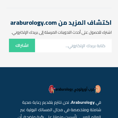
ارتفاع حرارة الخصية، تأثيرها على
الخصوبة، وكيفية التعامل
معها بشكل صحيح. ما هي
حرارة…
اكتشاف المزيد من araburology.com
اشترك للحصول على أحدث التدوينات المرسلة إلى بريدك الإلكتروني.
كتابة بريدك الإلكتروني...
اشتراك
في
Araburology
، نحن نلتزم بتقديم رعاية صحية
شاملة ومتخصصة في مجال المسالك البولية عبر
العالم العربي. تأسست منصتنا على رؤية واضحة: أن