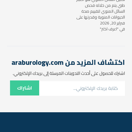
والاحتياطات قبل إجراء هذا…
والاحتياطات قبل وأثناء القيام
طبي يتم من خلاله فحص
بالتحليل.…
السائل المنوي لتقييم صحة
الحيوانات المنوية وقدرتها على
فبراير 20, 2026
تخصيب البويضة. يُستخدم هذا
في "اعرف اكتر"
التحليل لتشخيص أسباب العقم
لدى الرجال أو لتقييم جودة
السائل المنوي قبل إجراء
عملية التلقيح الصناعي.
ولضمان الحصول على نتائج
دقيقة وموثوقة، يجب…
اكتشاف المزيد من araburology.com
اشترك للحصول على أحدث التدوينات المرسلة إلى بريدك الإلكتروني.
كتابة بريدك الإلكتروني...
اشتراك