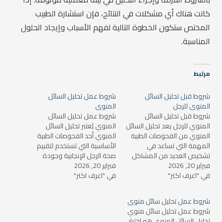
كانت هناك أي مشكلات في النتائج، فإن استشارة الطبيب
المختص ستكون الخطوة التالية لفهم الأسباب وإيجاد الحلول
المناسبة.
مرتبط
شروط قبل تحليل السائل
شروط عمل تحليل السائل
المنوى للرجل
المنوى
شروط قبل تحليل السائل
شروط عمل تحليل السائل
المنوي للرجل يعد تحليل السائل
المنوي يُعتبر تحليل السائل
المنوي من الفحوصات الطبية
المنوي أحد الفحوصات الطبية
المهمة التي تساعد في
الأساسية التي تستخدم لتقييم
تشخيص العديد من المشاكل
صحة الرجل الإنجابية وجودة
فبراير 20, 2026
الصحية لدى الرجال، مثل ضعف
فبراير 20, 2026
الحيوانات المنوية. يتم من خلاله
في "اعرف اكتر"
الخصوبة أو مشكلات في
في "اعرف اكتر"
قياس عدة خصائص، مثل عدد
الغدة الدرقية أو الأمراض
الحيوانات المنوية، حركتها،
التناسلية. للحصول على نتائج
شكلها، وكثافتها. لكن،
شروط عمل تحليل سائل منوى
دقيقة وصحيحة، يجب على
للحصول على نتائج دقيقة، يجب
شروط عمل تحليل سائل منوي
الرجل اتباع بعض الشروط
الالتزام بعدد من الشروط
تحليل السائل المنوي هو اختبار