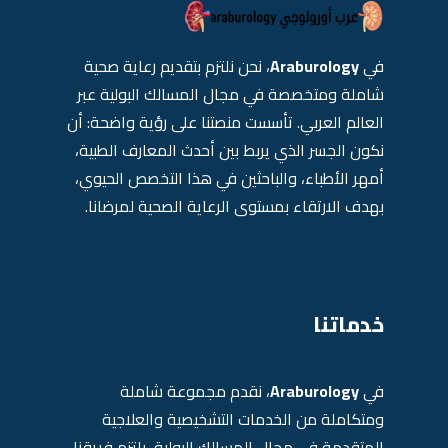
في
Araburology
، نحن نلتزم بتقديم رعاية صحية
شاملة ومتخصصة في مجال المسالك البولية عبر
العالم العربي. تأسست منصتنا على رؤية واضحة: أن
نكون الجسر الذي يربط بين أحدث المعارف الطبية،
أمهر الأطباء، والباحثين في هذا التخصص الحيوي،
بهدف الارتقاء بمستوى الرعاية الصحية لمرضانا.
خدماتنا
في
Araburology
، نقدم مجموعة شاملة
ومتكاملة من الخدمات التشخيصية والعلاجية
المتقدمة في مجال المسالك البولية. يلتزم فريقنا