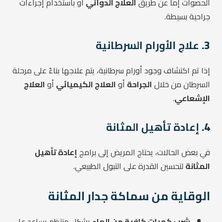
الحصوات إما عن طريق
العلاج الدوائي
أو باستخدام إجراءات
جراحية بسيطة.
3.
علاج الأورام السرطانية
إذا تم اكتشاف وجود أورام سرطانية، يتم علاجها بناءً على مرحلة
السرطان من خلال
الجراحة
أو
العلاج الكيميائي
أو
العلاج
الإشعاعي
.
4.
إعادة تأهيل المثانة
في بعض الحالات، يحتاج المريض إلى برامج
إعادة تأهيل
المثانة
لتحسين القدرة على التبول الطبيعي.
الوقاية من سماكة جدار المثانة
شرب كميات كافية من الماء
بشكل منتظم يساعد على