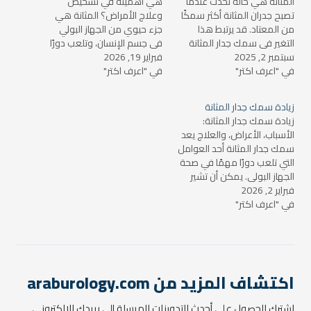
المثانة هي حالة تحدث عندما
هي أهميته في تشخيص
تصبح جدران المثانة أكثر سمكًا
وعلاج الأمراض؟ المثانة هي
من المعتاد. قد يرتبط هذا
جزء حيوي من الجهاز البولي
التغير في سمك جدار المثانة
في جسم الإنسان، وتلعب دورًا
سبتمبر 2, 2025
بعدد من الأسباب الطبية، ويجب
فبراير 19, 2026
رئيسيًا في تخزين البول حتى يتم
في "اعرف اكتر"
أن يتم تشخيصه من قبل
في "اعرف اكتر"
التخلص منه. تتكون جدران
الطبيب المتخصص، حيث يمكن
المثانة من عدة طبقات مكونة
أن يكون سببًا لمجموعة من
من الأنسجة العضلية والأنسجة
زيادة سمك جدار المثانة
الأمراض والمشاكل الصحية
المخاطية، والتي تساهم في
زيادة سمك جدار المثانة:
التي تتطلب علاجًا مناسبًا.…
وظائف المثانة الأساسية.…
الأسباب، الأعراض، والعلاج يعد
سمك جدار المثانة أحد العوامل
التي تلعب دورًا مهمًا في صحة
الجهاز البولي. يمكن أن تشير
فبراير 2, 2026
زيادة سمك جدار المثانة إلى
في "اعرف اكتر"
وجود مشكلة صحية قد تتطلب
تقييمًا دقيقًا وعلاجًا مناسبًا.
في هذا المقال، سنتناول أهم
الأسباب التي تؤدي إلى زيادة
سمك جدار…
اكتشاف المزيد من araburology.com
اشترك للحصول على أحدث التدوينات المرسلة إلى بريدك الإلكتروني.