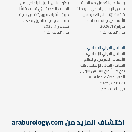
والعلاج والتعامل مع الحالة
يعتبر سلس البول الإلحاحي من
سلس البول الإلحاحي هو حالة
الحالات الصحية التي تسبب قلقًا
شائعة تؤثر على العديد من
كبيرًا للأفراد، فهو يتضمن حاجة
الأشخاص، وتسبب حاجة
مفاجئة وقوية للتبول يصعب
فبراير 18, 2026
مفاجئة وملحة للتبول، يصعب
سبتمبر 1, 2025
مقاومتها، في كثير من الأحيان
في "اعرف اكتر"
على الشخص التحكم فيها. قد
في "اعرف اكتر"
يحدث بشكل مفاجئ دون
يؤدي هذا النوع من السلس
تحكم من الشخص. ويعد من
إلى الإحراج والمشاكل
أكثر أنواع السلس شيوعًا بين
السلس البولي الالحاحي
الاجتماعية، لكنه قابل للعلاج
النساء، إلا أنه يمكن أن يصيب
السلس البولي الإلحاحي:
إذا تم تشخيصه بشكل صحيح
الرجال أيضًا.…
الأسباب، الأعراض، والعلاج
واتُبعت خطوات العلاج…
السلس البولي الإلحاحي هو
نوع من أنواع السلس البولي
الذي يحدث عندما يشعر
نوفمبر 7, 2025
الشخص بحاجة ملحة ومتكررة
في "اعرف اكتر"
للتبول، وغالبًا ما يتسبب في
تسريب البول بشكل غير متحكم
فيه. يعتبر هذا النوع من
السلس من أكثر الأنواع إزعاجًا
ويؤثر بشكل كبير على جودة
الحياة اليومية.…
اكتشاف المزيد من araburology.com