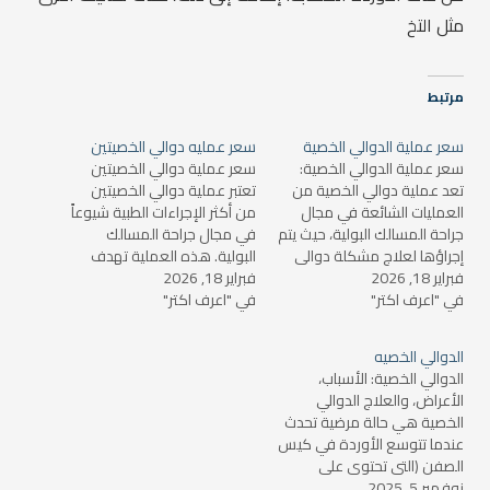
مثل التخ
مرتبط
سعر عملية الدوالي الخصية
سعر عمليه دوالي الخصيتين
سعر عملية الدوالي الخصية:
سعر عملية دوالي الخصيتين
تعد عملية دوالي الخصية من
تعتبر عملية دوالي الخصيتين
العمليات الشائعة في مجال
من أكثر الإجراءات الطبية شيوعاً
جراحة المسالك البولية، حيث يتم
في مجال جراحة المسالك
إجراؤها لعلاج مشكلة دوالي
البولية. هذه العملية تهدف
فبراير 18, 2026
الأوردة في الخصية والتي قد
فبراير 18, 2026
إلى علاج الدوالي التي تؤثر على
في "اعرف اكتر"
تؤثر على الخصوبة أو تسبب ألمًا
في "اعرف اكتر"
الأوردة الموجودة في
مستمرًا. ولكن، يختلف سعر
الخصيتين، مما يؤدي إلى
العملية بناءً على العديد من
حدوث تكتلات دموية قد تسبب
الدوالي الخصيه
العوامل التي سنتناولها في
آلامًا مزعجة، بالإضافة إلى
الدوالي الخصية: الأسباب،
هذا المقال. ما هي…
مشاكل أخرى مثل العقم. سعر
الأعراض، والعلاج الدوالي
عملية دوالي…
الخصية هي حالة مرضية تحدث
عندما تتوسع الأوردة في كيس
الصفن (التي تحتوي على
نوفمبر 5, 2025
الخصيتين)، مما يؤدي إلى