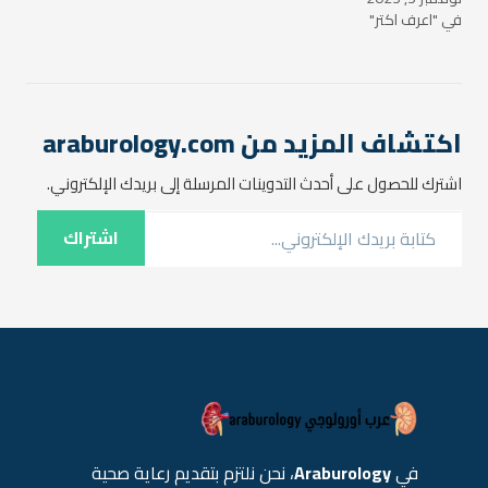
في "اعرف اكتر"
تجمع الدم فيها. تعتبر هذه
الحالة من بين الأسباب الرئيسية
لضعف الخصوبة عند الرجال،
وقد تكون أيضًا سببًا في
الشعور بالألم أو الانزعاج. في
هذا المقال،…
اكتشاف المزيد من araburology.com
اشترك للحصول على أحدث التدوينات المرسلة إلى بريدك الإلكتروني.
كتابة بريدك الإلكتروني...
اشتراك
في
Araburology
، نحن نلتزم بتقديم رعاية صحية