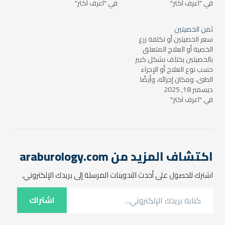
في "اعرف اكتر"
كنت تشير إلى تكلفة إجراء
في "اعرف اكتر"
أو ربما يتعلق بسعر الخصية في
عملية طبية تتعلق بالخصية،
سياق عمليات التبرع أو البيع
مثل زرع خصية أو إجراء جراحة
(وهو أمر غير قانوني في
ثمن الخصيتين
خصية لعلاج بعض…
معظم الدول). في هذا…
سعر الخصيتين أو تكلفة زرع
الخصية أو العلاج المتعلق
بالخصيتين يختلف بشكل كبير
حسب نوع العلاج أو الإجراء
الطبي، ومكان إجرائه، وأيضًا
ديسمبر 18, 2025
التخصص الطبي الذي يتم من
في "اعرف اكتر"
خلاله العلاج. سأقوم بتوضيح
بعض الحالات التي قد تحتاج إلى
معرفة التكلفة المرتبطة بها: 1.
زرع الخصية (زراعة الخصية
الاصطناعية): زرع الخصية
الاصطناعية…
اكتشاف المزيد من araburology.com
اشترك للحصول على أحدث التدوينات المرسلة إلى بريدك الإلكتروني.
كتابة بريدك الإلكتروني...
اشتراك