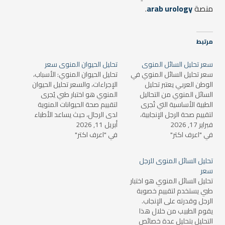
منصة
arab urology
.
مرتبط
سعر تحليل السائل المنوى
تحليل الحيوان المنوى سعر
سعر تحليل السائل المنوي في
تحليل الحيوان المنوي: الأسباب،
الوطن العربي يعتبر تحليل
الإجراءات، والسعر تحليل الحيوان
السائل المنوي من التحاليل
المنوي هو اختبار طبي يُجرى
الطبية الأساسية التي تُجرى
لتقييم صحة الحيوانات المنوية
لتقييم صحة الرجل الإنجابية،
لدى الرجال، حيث يساعد الأطباء
فبراير 17, 2026
وتحديد مدى قدرته على
أبريل 11, 2026
في تشخيص مشاكل العقم
في "اعرف اكتر"
الإنجاب. قد يطلب الطبيب هذا
في "اعرف اكتر"
والعوامل التي قد تؤثر على
التحليل عندما يواجه الزوجان
الخصوبة. يتم من خلال هذا
صعوبة في الحمل أو في حالة
التحليل تحديد عدد الحيوانات
تحليل السائل المنوى للرجل
وجود مشاكل صحية تتعلق
المنوية، حركتها، شكله،
سعر
بالجهاز التناسلي للذكور. ما هو
وجودتها، وبعض العوامل
تحليل السائل المنوي هو اختبار
تحليل…
الأخرى التي تؤثر على…
طبي يستخدم لتقييم خصوبة
الرجل وقدرته على الإنجاب.
يقوم الطبيب من خلال هذا
التحليل بتحليل عدة خصائص