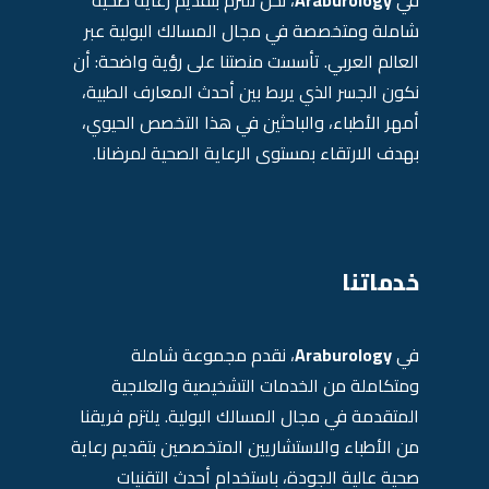
في
Araburology
، نحن نلتزم بتقديم رعاية صحية
شاملة ومتخصصة في مجال المسالك البولية عبر
العالم العربي. تأسست منصتنا على رؤية واضحة: أن
نكون الجسر الذي يربط بين أحدث المعارف الطبية،
أمهر الأطباء، والباحثين في هذا التخصص الحيوي،
بهدف الارتقاء بمستوى الرعاية الصحية لمرضانا.
خدماتنا
في
Araburology
، نقدم مجموعة شاملة
ومتكاملة من الخدمات التشخيصية والعلاجية
المتقدمة في مجال المسالك البولية. يلتزم فريقنا
من الأطباء والاستشاريين المتخصصين بتقديم رعاية
صحية عالية الجودة، باستخدام أحدث التقنيات