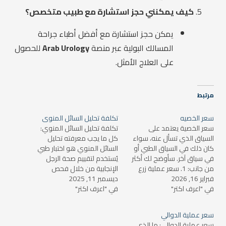
كيف يمكنني حجز استشارة مع طبيب متخصص؟
يمكن حجز استشارة مع أفضل أطباء جراحة
المسالك البولية عبر منصة
Arab Urology
للحصول
على العلاج الأمثل.
مرتبط
سعر الخصيه
تكلفة تحليل السائل المنوى
سعر الخصية يعتمد على
تكلفة تحليل السائل المنوي:
السياق الذي تسأل عنه، سواء
كل ما يجب معرفته تحليل
كان ذلك في السياق الطبي أو
السائل المنوي هو اختبار طبي
في سياق آخر. سأوضح لك أكثر
يُستخدم لتقييم صحة الرجل
من جانب: 1. سعر عملية زرع
الإنجابية من خلال فحص
فبراير 16, 2026
الخصية (أو جراحة الخصية) إذا
ديسمبر 11, 2025
السائل المنوي، والذي يحتوي
في "اعرف اكتر"
كنت تشير إلى تكلفة إجراء
في "اعرف اكتر"
على الحيوانات المنوية. يُستخدم
عملية طبية تتعلق بالخصية،
هذا التحليل في العديد من
مثل زرع خصية أو إجراء جراحة
الحالات، مثل التحقق من أسباب
سعر عملية الدوالي
خصية لعلاج بعض…
تأخر الإنجاب أو للتأكد من فعالية
سعر عملية الدوالي: ما الذي