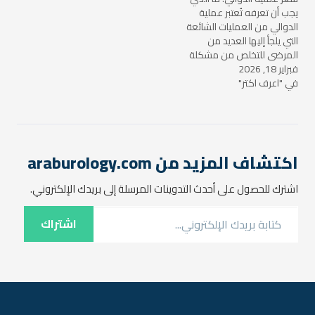
عمليات قطع القناة المنوية.…
يجب أن تعرفه تُعتبر عملية
الدوالي من العمليات الشائعة
التي يلجأ إليها العديد من
المرضى للتخلص من مشكلة
فبراير 18, 2026
الدوالي التي تؤثر على جودة
في "اعرف اكتر"
حياتهم. لكن سعر عملية
الدوالي قد يختلف بناءً على
عدة عوامل مثل نوع الجراحة،
مكان إجراء العملية، والتقنيات
المستخدمة. في هذا المقال،
…
اكتشاف المزيد من araburology.com
اشترك للحصول على أحدث التدوينات المرسلة إلى بريدك الإلكتروني.
كتابة بريدك الإلكتروني...
اشتراك