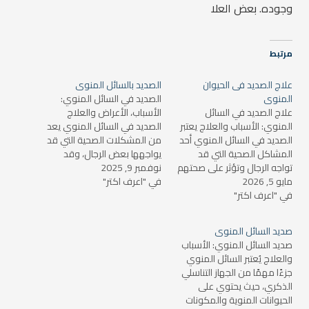
وجوده. بعض العلا
مرتبط
علاج الصديد فى الحيوان
الصديد بالسائل المنوى
المنوى
الصديد في السائل المنوي:
علاج الصديد في السائل
الأسباب، الأعراض والعلاج
المنوي: الأسباب والعلاج يعتبر
الصديد في السائل المنوي يعد
الصديد في السائل المنوي أحد
من المشكلات الصحية التي قد
المشاكل الصحية التي قد
يواجهها بعض الرجال، وقد
تواجه الرجال وتؤثر على صحتهم
نوفمبر 9, 2025
يسبب قلقًا كبيرًا بسبب تأثيره
مايو 5, 2026
الإنجابية. ويحدث الصديد عندما
في "اعرف اكتر"
المحتمل على الصحة الإنجابية.
في "اعرف اكتر"
يحتوي السائل المنوي على
في هذا المقال، سنتناول
خلايا دم بيضاء نتيجة وجود
الأسباب المحتملة لوجود
التهابات في الجهاز التناسلي أو
الصديد في السائل المنوي،
صديد السائل المنوى
المسالك البولية. سنتناول في
الأعراض المصاحبة له، كيفية
صديد السائل المنوي: الأسباب
هذا المقال أسباب الصديد في
التشخيص، وطرق العلاج
والعلاج يُعتبر السائل المنوي
السائل…
المتاحة. ما…
جزءًا مهمًا من الجهاز التناسلي
الذكري، حيث يحتوي على
الحيوانات المنوية والمكونات