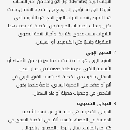
التهاب البربخ (Epididymitis) هو واحد من أكثر الأسباب
شيوعًا التي قد تؤدي إلى وجع في الخصية الشمال. يحدث
هذا المرض نتيجة التهاب البربخ الذي هو الأنبوب الذي
يخزن ويجلب الحيوانات المنوية من الخصية. قد يحدث هذا
الالتهاب بسبب عدوى بكتيرية، وأحيانًا نتيجة العدوى
المنقولة جنسيًا مثل الكلاميديا أو السيلان.
الفتق الإربي
الفتق الإربي هو حالة تحدث عندما يبرز جزء من الأمعاء أو
الأنسجة الأخرى عبر منطقة ضعيفة في جدار البطن
السفلي بالقرب من الخصية. قد يتسبب الفتق الإربي في
ألم أو ضغط على الخصية اليسرى، خاصةً عندما يكون
الشخص في وضعيات معينة أو عند السعال.
الدوالي الخصوية
الدوالي الخصوية هي حالة تنتج عن تمدد الأوعية
الدموية في الخصية، وتسبب ألمًا في الخصية اليسرى في
كثير من الحالات. يعاني الرجال المصابون بالدوالي