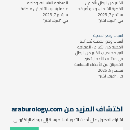
الكثير من الرجال بألم في
المنطقة التناسلية، وخاصة
الخصية الشمال، وهو أمر قد
عندما يتسبب الألم في منطقة
سبتمبر 7, 2025
يثير القلق في بعض الأحيان.
سبتمبر 7, 2025
الخصية اليسرى (البيضة
في "اعرف اكتر"
ولكن، من المهم أن نعلم أن
في "اعرف اكتر"
الشمال) في قلق الشخص.
أسباب ألم الخصية تختلف من
على الرغم من أن الألم في
شخص لآخر وقد تتراوح بين
هذه المنطقة قد يكون عارضًا
اسباب وجع الخصية
حالات بسيطة وآخرى قد تتطلب
غير خطير في العديد من
أسباب وجع الخصية تُعد آلام
تدخلًا طبيًا. سنناقش…
الحالات، إلا أن له أسبابًا
الخصية من الأعراض المقلقة
متنوعة…
التي قد تصيب الكثير من الرجال
في مختلف الأعمار. تعتبر
الخصيتان من الأعضاء الحساسة
سبتمبر 6, 2025
والمهمة في الجهاز التناسلي
في "اعرف اكتر"
الذكري، حيث تلعب دورًا كبيرًا
في إنتاج الحيوانات المنوية
والهرمونات الجنسية مثل
التستوستيرون. لذا، من
الضروري فهم أسباب وجع
الخصية لتحديد السبب الرئيسي…
اكتشاف المزيد من araburology.com
اشترك للحصول على أحدث التدوينات المرسلة إلى بريدك الإلكتروني.
كتابة بريدك الإلكتروني...