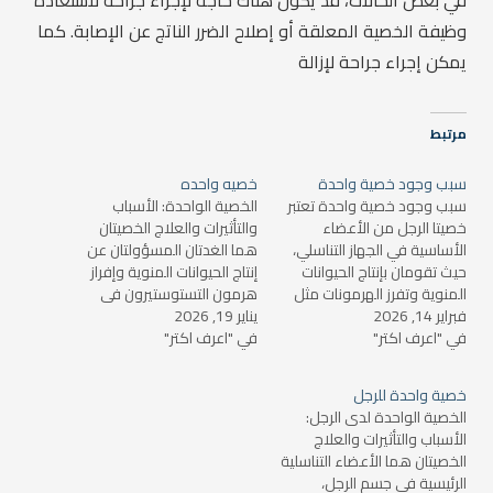
في بعض الحالات، قد يكون هناك حاجة لإجراء جراحة لاستعادة
وظيفة الخصية المعلقة أو إصلاح الضرر الناتج عن الإصابة. كما
يمكن إجراء جراحة لإزالة
مرتبط
سبب وجود خصية واحدة
خصيه واحده
سبب وجود خصية واحدة تعتبر
الخصية الواحدة: الأسباب
خصيتا الرجل من الأعضاء
والتأثيرات والعلاج الخصيتان
الأساسية في الجهاز التناسلي،
هما الغدتان المسؤولتان عن
حيث تقومان بإنتاج الحيوانات
إنتاج الحيوانات المنوية وإفراز
المنوية وتفرز الهرمونات مثل
هرمون التستوستيرون في
فبراير 14, 2026
التستوستيرون. عادةً ما تكون
يناير 19, 2026
الجسم الذكري. لكن في بعض
في "اعرف اكتر"
لدى الرجل خصيتان، واحدة على
في "اعرف اكتر"
الحالات، قد يجد الرجل نفسه
كل جانب من كيس الصفن،
يمتلك خصية واحدة فقط
ولكن في بعض الحالات قد
بسبب أسباب مختلفة، سواء
خصية واحدة للرجل
يولد الرجل أو يواجه حالة طبية
كانت بسبب عوامل وراثية أو
الخصية الواحدة لدى الرجل:
تجعله يمتلك خصية واحدة…
إصابات أو حالات طبية. في هذا
الأسباب والتأثيرات والعلاج
المقال، سنتعرف على
الخصيتان هما الأعضاء التناسلية
الأسباب…
الرئيسية في جسم الرجل،