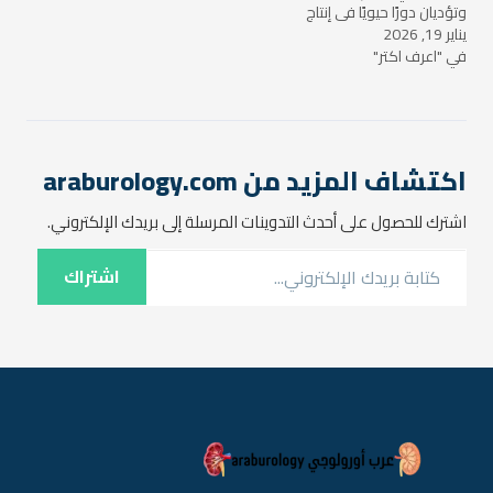
وتؤديان دورًا حيويًا في إنتاج
يناير 19, 2026
الحيوانات المنوية والهرمونات
في "اعرف اكتر"
الجنسية مثل التستوستيرون.
ومع ذلك، قد يعاني بعض
الرجال من حالة طبية نادرة
تُسمى "الخصية الواحدة"،
وهي الحالة التي يكون فيها
الرجل لديه خصية واحدة فقط.
اكتشاف المزيد من araburology.com
قد…
اشترك للحصول على أحدث التدوينات المرسلة إلى بريدك الإلكتروني.
كتابة بريدك الإلكتروني...
اشتراك