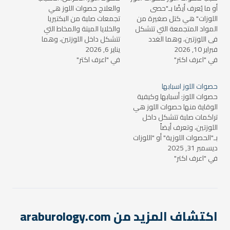
أو ما يُعرف أيضًا بـ"حصى
والعلاج حصوات اللوز هي
اللوزات" هي كتل صغيرة من
تجمعات صلبة من البكتيريا
المواد المتجمعة التي تتشكل
والخلايا الميتة والمخاط التي
في اللوزتين، وهما الغدد
تتشكل داخل اللوزتين، وهما
فبراير 10, 2026
الليمفاوية الموجودة في
يناير 6, 2026
الأعضاء الصغيرة التي تقع في
في "اعرف اكتر"
مؤخرة الحلق. قد تكون هذه
في "اعرف اكتر"
مؤخرة الحلق. على الرغم من أن
الحصوات غير مؤلمة في كثير
حصوات اللوز قد تكون غير
من الحالات، ولكنها قد تسبب
مؤلمة في بعض الأحيان، إلا
حصوات اللوز اسبابها
بعض المشاكل الصحية مثل
أنها قد تسبب العديد من
حصوات اللوز: أسبابها وكيفية
الرائحة الكريهة للفم، التهاب
المشاكل الصحية مثل
الوقاية منها حصوات اللوز هي
الحلق،…
صعوبة…
تراكمات صلبة تتشكل داخل
اللوزتين، وتعرف أيضاً
بـ"الحصوات اللوزية" أو "اللوزات
ديسمبر 31, 2025
الصلبة". قد لا يشعر الكثيرون
في "اعرف اكتر"
بوجود هذه الحصوات في
البداية، ولكن عندما تتضخم أو
تصاب بالالتهاب، يمكن أن
تتسبب في مشكلات صحية
مثل الألم وصعوبة البلع. في
هذا المقال، سنناقش…
اكتشاف المزيد من araburology.com