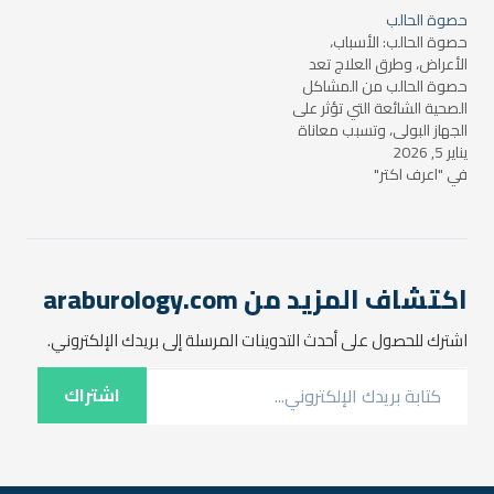
الحالب، قد تتسبب في حدوث
الحالب ويمكن أن تنتقل إلى
حصوة الحالب
مشاكل صحية متنوعة. في
الحالب، مما يؤدي إلى العديد
حصوة الحالب: الأسباب،
هذا المقال، سنناقش أعراض
من الأعراض المؤلمة
الأعراض، وطرق العلاج تعد
الحصوة في…
والمزعجة. في هذا المقال،
حصوة الحالب من المشاكل
سنناقش…
الصحية الشائعة التي تؤثر على
الجهاز البولي، وتسبب معاناة
يناير 5, 2026
شديدة للمصابين بها. قد تكون
في "اعرف اكتر"
هذه الحصوات صغيرة جدًا
بحيث يمكن التخلص منها
بشكل طبيعي، بينما قد تكون
كبيرة وتحتاج إلى تدخل طبي
لعلاجها. في هذا المقال،
سنتناول كل ما…
اكتشاف المزيد من araburology.com
اشترك للحصول على أحدث التدوينات المرسلة إلى بريدك الإلكتروني.
كتابة بريدك الإلكتروني...
اشتراك