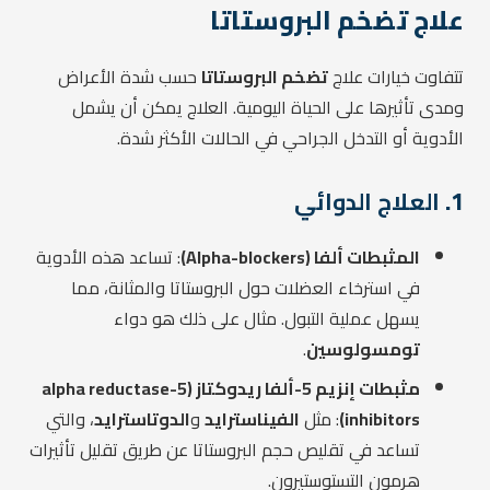
علاج تضخم البروستاتا
تتفاوت خيارات علاج
تضخم البروستاتا
حسب شدة الأعراض
ومدى تأثيرها على الحياة اليومية. العلاج يمكن أن يشمل
الأدوية أو التدخل الجراحي في الحالات الأكثر شدة.
1.
العلاج الدوائي
المثبطات ألفا (Alpha-blockers)
: تساعد هذه الأدوية
في استرخاء العضلات حول البروستاتا والمثانة، مما
يسهل عملية التبول. مثال على ذلك هو دواء
تومسولوسين
.
مثبطات إنزيم 5-ألفا ريدوكتاز (5-alpha reductase
inhibitors)
: مثل
الفيناسترايد
و
الدوتاسترايد
، والتي
تساعد في تقليص حجم البروستاتا عن طريق تقليل تأثيرات
هرمون التستوستيرون.