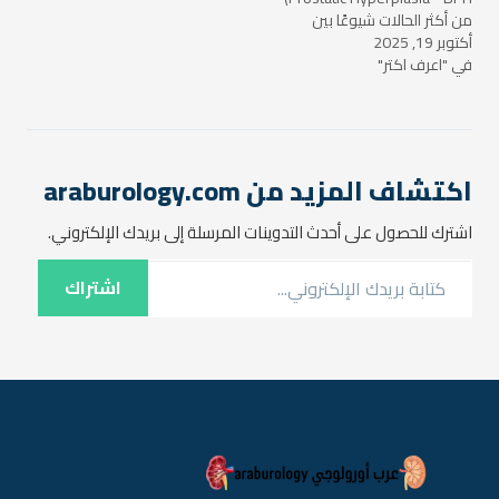
من أكثر الحالات شيوعًا بين
أكتوبر 19, 2025
الرجال مع تقدم العمر. يحدث
في "اعرف اكتر"
هذا التضخم عندما تتضخم
الغدة البروستاتية بشكل غير
طبيعي، مما يؤدي إلى ضغط
على الإحليل (القناة التي تحمل
البول من المثانة إلى خارج
الجسم). على الرغم…
اكتشاف المزيد من araburology.com
اشترك للحصول على أحدث التدوينات المرسلة إلى بريدك الإلكتروني.
كتابة بريدك الإلكتروني...
اشتراك