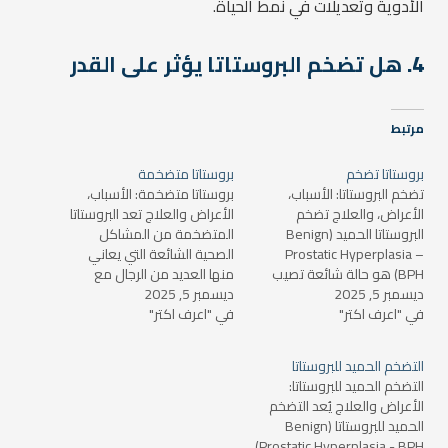
الأدوية وتعديلات في نمط الحياة.
4.
هل تضخم البروستاتا يؤثر على القدر
مرتبط
بروستاتا تضخم
بروستاتا متضخمة
تضخم البروستاتا: الأسباب،
بروستاتا متضخمة: الأسباب،
الأعراض، والعلاج تضخم
الأعراض والعلاج تعد البروستاتا
البروستاتا الحميد (Benign
المتضخمة من المشاكل
Prostatic Hyperplasia –
الصحية الشائعة التي يعاني
BPH) هو حالة شائعة تصيب
منها العديد من الرجال مع
ديسمبر 5, 2025
العديد من الرجال مع تقدمهم
ديسمبر 5, 2025
تقدم العمر. في هذا المقال،
في "اعرف اكتر"
في السن. تحدث هذه الحالة
في "اعرف اكتر"
سنتعرف على أسباب تضخم
عندما تتضخم غدة البروستاتا
البروستاتا، الأعراض المصاحبة
بشكل غير طبيعي، مما قد
له، وكيفية علاجه، بالإضافة إلى
التضخم الحميد للبروستاتا
يؤدي إلى ضغط على مجرى
الإجابة على بعض الأسئلة
التضخم الحميد للبروستاتا:
البول ويسبب صعوبة في
الشائعة التي قد تخطر في
الأعراض والعلاج يُعد التضخم
التبول. في هذا المقال،
ذهنك. ما هي البروستاتا؟
الحميد للبروستاتا (Benign
سنتناول…
البروستاتا…
Prostatic Hyperplasia - BPH)