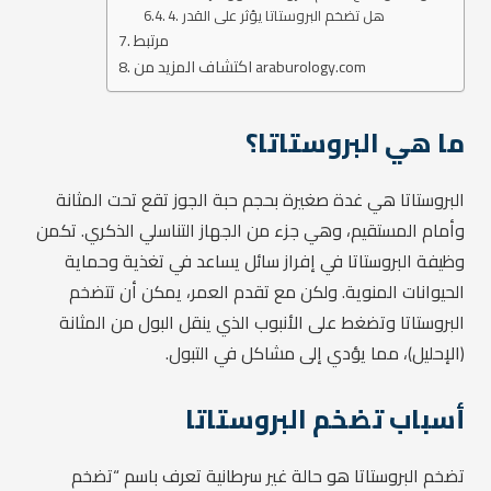
4. هل تضخم البروستاتا يؤثر على القدر
مرتبط
اكتشاف المزيد من araburology.com
ما هي البروستاتا؟
البروستاتا هي غدة صغيرة بحجم حبة الجوز تقع تحت المثانة
وأمام المستقيم، وهي جزء من الجهاز التناسلي الذكري. تكمن
وظيفة البروستاتا في إفراز سائل يساعد في تغذية وحماية
الحيوانات المنوية. ولكن مع تقدم العمر، يمكن أن تتضخم
البروستاتا وتضغط على الأنبوب الذي ينقل البول من المثانة
(الإحليل)، مما يؤدي إلى مشاكل في التبول.
أسباب تضخم البروستاتا
تضخم البروستاتا هو حالة غير سرطانية تعرف باسم “تضخم