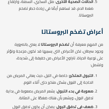
الحالات الصحية الأخرى
: مثل السكري، السمنة، وارتفاع
ضغط الدم، قد تساهم أيضًا في زيادة خطر تضخم
البروستاتا.
أعراض تضخم البروستاتا
من المهم معرفة أن
تضخم البروستاتا
لا يعني بالضرورة
وجود سرطان، لكن الأعراض التي يسببها قد تكون مزعجة وتؤثر
على نوعية الحياة. تتراوح الأعراض من خفيفة إلى شديدة،
وتشمل:
التبول المتكرر
: خاصة في الليل، حيث يعاني المريض من
الحاجة إلى التبول بشكل متكرر حتى أثناء النوم.
صعوبة في بدء التبول
: يشعر المريض بصعوبة في بداية
تدفق البول، ويشعر بأن هناك ضغطًا على المثانة.
ضعف في تدفق البول
: يمكن أن يكون تدفق البول