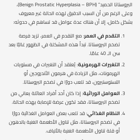
البروستاتا الحميد” (Benign Prostatic Hyperplasia – BPH)،
وعلى الرغم من أن السبب الدقيق لهذه الحالة غير معروف
بشكل كامل، إلا أن هناك عدة عوامل قد تساهم في حدوثه:
التقدم في العمر
: مع التقدم في العمر، تزيد فرصة
تضخم البروستاتا. تبدأ هذه المشكلة في الظهور غالبًا بعد
سن الـ 40 عامًا.
التغيرات الهرمونية
: يُعتقد أن التغيرات في مستويات
الهرمونات، مثل الزيادة في هرمون الأندروجين أو
التستوستيرون، قد تلعب دورًا في تضخم البروستاتا.
العوامل الوراثية
: إذا كان أحد أفراد العائلة يعاني من
تضخم البروستاتا، فقد تكون عرضة للإصابة بهذه الحالة.
النظام الغذائي
: قد تلعب بعض العوامل الغذائية دورًا
في تضخم البروستاتا، مثل تناول الأطعمة الغنية بالدهون
أو قلة تناول الأطعمة الغنية بالألياف.