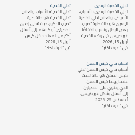
تدلي الخصية اليسرى
تدلي الخصية
تدلي الخصية اليسرى: الأسباب،
تدلي الخصية: الأسباب والعلاج
الأعراض، والعلاج تدلي الخصية
تدلي الخصية هو حالة طبية
اليسرى هو حالة طبية تصيب
تصيب الذكور، حيث تتدلى إحدى
بعض الرجال وتسبب انخفاضًا
الخصيتين أو كلاهما إلى أسفل
غير طبيعي في وضع الخصية
أكثر من المعتاد داخل كيس
أبريل 15, 2026
اليسرى مقارنةً بالخصية اليمنى.
أبريل 15, 2026
الصفن. قد يسبب هذا الأمر
في "اعرف اكتر"
يمكن أن يكون التدلي مشكلة
في "اعرف اكتر"
قلقًا للآباء أو للرجال الذين
مؤقتة أو مزمنة، وقد تتراوح
يعانون من هذه الحالة، حيث
شدتها من حالة خفيفة إلى
يرتبط تدلي الخصية بعدد من
اسباب تدلي كيس الصفن
أخرى أكثر خطورة تستدعي
المشكلات الصحية التي قد تؤثر
أسباب تدلي كيس الصفن تدلي
التدخل الطبي. سنتناول في
على…
كيس الصفن هو حالة تحدث
هذا…
عندما يهبط كيس الصفن،
الذي يحتوي على الخصيتين،
إلى أسفل بشكل غير طبيعي.
أغسطس 25, 2025
قد يكون هذا التدلي مزعجًا
في "اعرف اكتر"
للمريض وقد يثير القلق، لكن
في كثير من الحالات يكون أمرًا
طبيعيًا أو غير ضار. ومع ذلك، قد
يشير تدلي كيس الصفن…