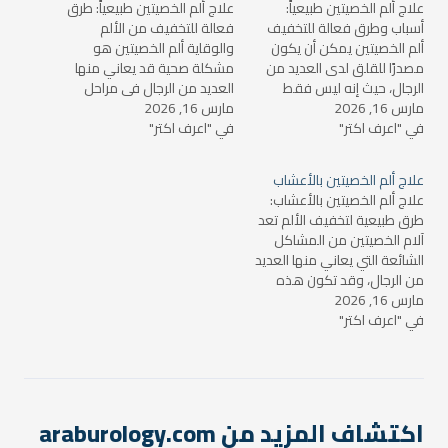
علاج ألم الخصيتين طبيعياً:
علاج ألم الخصيتين طبيعياً: طرق
أسباب وطرق فعالة للتخفيف
فعالة للتخفيف من الألم
ألم الخصيتين يمكن أن يكون
والوقاية ألم الخصيتين هو
مصدرًا للقلق لدى العديد من
مشكلة صحية قد يعاني منها
الرجال، حيث إنه ليس فقط
العديد من الرجال في مراحل
مارس 16, 2026
مزعجًا ولكن قد يشير أيضًا إلى
مارس 16, 2026
مختلفة من حياتهم، وقد يكون
في "اعرف اكتر"
مشاكل صحية قد تحتاج إلى
في "اعرف اكتر"
الألم شديداً ومزعجاً ويؤثر على
علاج فوري. يتراوح الألم بين
جودة الحياة اليومية. قد تنشأ
خفيف ومؤقت إلى شديد
هذه الآلام نتيجة لعدة أسباب،
علاج ألم الخصيتين بالأعشاب
ويستمر لفترات طويلة. في هذا
مثل الالتهابات أو الإصابة أو
علاج ألم الخصيتين بالأعشاب:
المقال، سنتعرف…
حتى التوتر…
طرق طبيعية لتخفيف الألم تعد
آلام الخصيتين من المشاكل
الشائعة التي يعاني منها العديد
من الرجال، وقد تكون هذه
مارس 16, 2026
الآلام ناتجة عن عدة أسباب مثل
في "اعرف اكتر"
التهابات البروستاتا، التواء
الخصية، أو الإصابة بنزلة برد في
المنطقة. علاوة على ذلك،
يمكن أن يسبب التوتر النفسي
أو ممارسة الرياضات…
اكتشاف المزيد من araburology.com