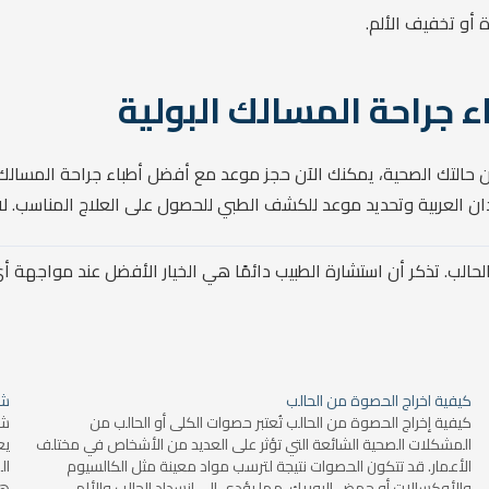
 أو تخفيف الألم.
جراحة المسالك البولية
حالتك الصحية، يمكنك الآن حجز موعد مع أفضل أطباء جراحة المسالك 
ن العربية وتحديد موعد للكشف الطبي للحصول على العلاج المناسب. لا 
الب. تذكر أن استشارة الطبيب دائمًا هي الخيار الأفضل عند مواجهة 
كيفية اخراج الحصوة من الحالب
شك
كيفية إخراج الحصوة من الحالب تُعتبر حصوات الكلى أو الحالب من
شك
المشكلات الصحية الشائعة التي تؤثر على العديد من الأشخاص في مختلف
يع
الأعمار. قد تتكون الحصوات نتيجة لترسب مواد معينة مثل الكالسيوم
ال
والأوكسالات أو حمض اليوريك، مما يؤدي إلى انسداد الحالب والألم
هذ