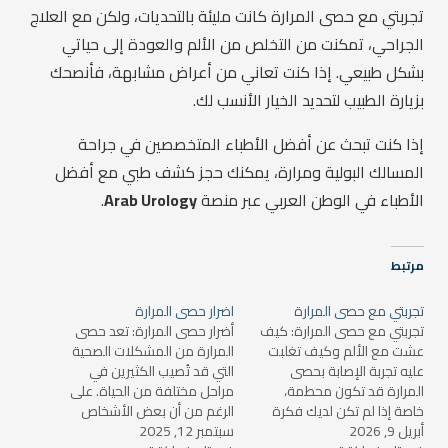
تجربتي مع حصى المرارة كانت مليئة بالتحديات، ولكن مع العلاج
الجراحي، تمكنت من التخلص من الألم والعودة إلى حياتي
بشكل طبيعي. إذا كنت تعاني من أعراض مشابهة، فأنصحك
بزيارة الطبيب لتحديد الخيار الأنسب لك.
إذا كنت تبحث عن أفضل الأطباء المتخصصين في جراحة
المسالك البولية ومرارة، يمكنك حجز كشف طبي مع أفضل
الأطباء في الوطن العربي عبر منصة
Arab Urology
.
مرتبط
تجربتي مع حصى المرارة
اضرار حصى المرارة
تجربتي مع حصى المرارة: كيف
أضرار حصى المرارة: تعد حصى
عشت مع الألم وكيف تغلبت
المرارة من المشكلات الصحية
عليه تجربة الإصابة بحصى
التي قد تُصيب الكثيرين في
المرارة قد تكون محطمة،
مراحل مختلفة من الحياة. على
خاصة إذا لم تكن لديك فكرة
الرغم من أن بعض الأشخاص
أبريل 9, 2026
عن الأعراض أو الأسباب التي
سبتمبر 12, 2025
قد لا يعانون من أعراض