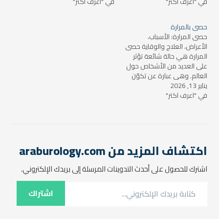
في "اعرف اكتر"
تؤدي إلى هذه الحالة. شخصيًا،
في "اعرف اكتر"
ملحوظة، إلا أن حصى المرارة
مررت بتجربة مؤلمة، ولكنني
قد تتسبب في مجموعة من
تعلمت منها الكثير حول أهمية
الأضرار والمضاعفات التي تؤثر
حصى بالمرارة
الانتباه لصحة الجسم وضرورة
على الصحة العامة. في هذا
حصى المرارة: الأسباب،
التشخيص المبكر. في…
المقال، سنتناول…
الأعراض، العلاج والوقاية حصى
المرارة هي حالة شائعة تؤثر
على العديد من الأشخاص حول
العالم. وهي عبارة عن تكوّن
يناير 13, 2026
جُسيمات صلبة داخل المرارة،
في "اعرف اكتر"
وهي عضو صغير يقع تحت
الكبد ويعمل على تخزين
الصفراء، التي تساهم في هضم
الدهون. يمكن أن تكون حصى
المرارة صغيرة جدًا بحيث لا…
اكتشاف المزيد من araburology.com
اشترك للحصول على أحدث التدوينات المرسلة إلى بريدك الإلكتروني.
كتابة بريدك الإلكتروني...
اشتراك