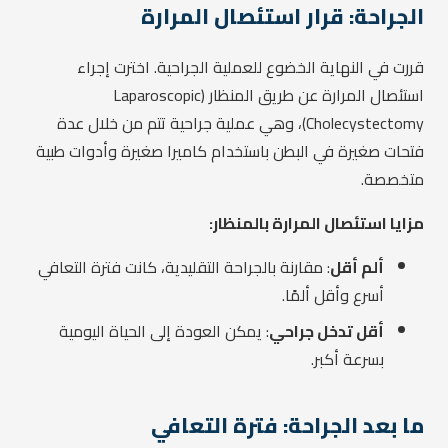
الجراحة: قرار استئصال المرارة
قررت في النهاية الخضوع للعملية الجراحية. اخترت إجراء
استئصال المرارة عن طريق المنظار (Laparoscopic
Cholecystectomy)، وهي عملية جراحية تتم من خلال عدة
فتحات صغيرة في البطن باستخدام كاميرا صغيرة وأدوات طبية
متخصصة.
مزايا استئصال المرارة بالمنظار:
ألم أقل
: مقارنة بالجراحة التقليدية، كانت فترة التعافي
أسرع وأقل ألمًا.
أقل تدخل جراحي
: يمكن العودة إلى الحياة اليومية
بسرعة أكبر.
ما بعد الجراحة: فترة التعافي