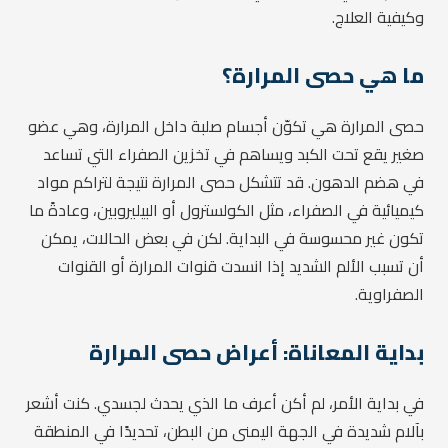
وكيفية العلاج.
ما هي حصى المرارة؟
حصى المرارة هي تكوّن أجسام صلبة داخل المرارة، وهي عضو
صغير يقع تحت الكبد ويساهم في تخزين الصفراء التي تساعد
في هضم الدهون. قد تتشكل حصى المرارة نتيجة لتراكم مواد
كيميائية في الصفراء، مثل الكولسترول أو البيليروبين، وعادةً ما
تكون غير محسوسة في البداية. لكن في بعض الحالات، يمكن
أن تسبب الألم الشديد إذا انسدت قنوات المرارة أو القنوات
الصفراوية.
بداية المعاناة: أعراض حصى المرارة
في بداية الأمر، لم أكن أعرف ما الذي يحدث لجسدي. كنت أشعر
بآلام شديدة في الجهة اليمنى من البطن، تحديدًا في المنطقة