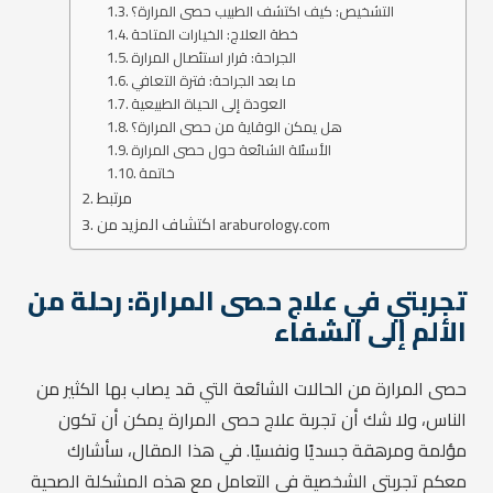
التشخيص: كيف اكتشف الطبيب حصى المرارة؟
خطة العلاج: الخيارات المتاحة
الجراحة: قرار استئصال المرارة
ما بعد الجراحة: فترة التعافي
العودة إلى الحياة الطبيعية
هل يمكن الوقاية من حصى المرارة؟
الأسئلة الشائعة حول حصى المرارة
خاتمة
مرتبط
اكتشاف المزيد من araburology.com
تجربتي في علاج حصى المرارة: رحلة من
الألم إلى الشفاء
حصى المرارة من الحالات الشائعة التي قد يصاب بها الكثير من
الناس، ولا شك أن تجربة علاج حصى المرارة يمكن أن تكون
مؤلمة ومرهقة جسديًا ونفسيًا. في هذا المقال، سأشارك
معكم تجربتي الشخصية في التعامل مع هذه المشكلة الصحية