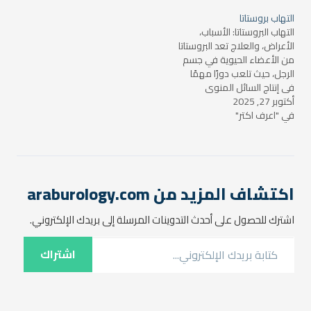
عندما يتعرض غدة البروستاتا
معروفة. في هذا المقال،
التهاب بروستاتا
للالتهاب لفترة طويلة أو بشكل
سنلقي الضوء على دواء
التهاب البروستاتا: الأسباب،
متكرر. في هذا المقال،
التهاب البروستاتا…
الأعراض، والعلاج تعد البروستاتا
سنتعرف على…
من الأعضاء الحيوية في جسم
الرجل، حيث تلعب دورًا مهمًا
في إنتاج السائل المنوي
أكتوبر 27, 2025
والحفاظ على صحته الجنسية.
في "اعرف اكتر"
لكن، قد يصاب العديد من
الرجال بحالة طبية تُعرف بـ
"التهاب البروستاتا"، وهي حالة
يمكن أن تؤثر على نوعية الحياة
بشكل كبير إذا لم يتم…
اكتشاف المزيد من araburology.com
اشترك للحصول على أحدث التدوينات المرسلة إلى بريدك الإلكتروني.
كتابة بريدك الإلكتروني...
اشتراك