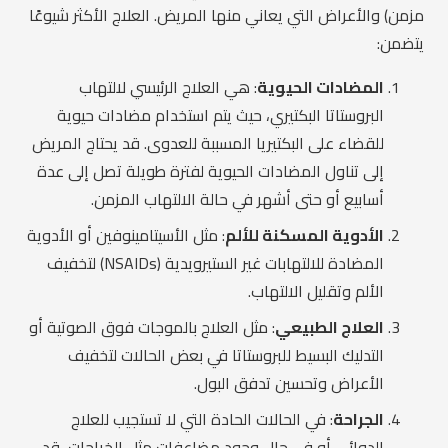
مزمن) والأعراض التي يعاني منها المريض. العلاج الأكثر شيوعًا
يتضمن:
المضادات الحيوية
: هي العلاج الرئيسي لالتهاب
البروستاتا البكتيري، حيث يتم استخدام مضادات حيوية
للقضاء على البكتيريا المسببة للعدوى. قد يحتاج المريض
إلى تناول المضادات الحيوية لفترة طويلة تصل إلى عدة
أسابيع أو حتى أشهر في حالة الالتهاب المزمن.
الأدوية المسكنة للألم
: مثل الأسيتامينوفين أو الأدوية
المضادة للالتهابات غير الستيرويدية (NSAIDs) لتخفيف
الألم وتقليل الالتهاب.
العلاج الطبيعي
: مثل العلاج بالموجات فوق الصوتية أو
التدليك البسيط للبروستاتا في بعض الحالات لتخفيف
الأعراض وتحسين تدفق البول.
الجراحة
: في الحالات الحادة التي لا تستجيب للعلاج
الدوائي أو في حال وجود مضاعفات مثل الخراجات، قد