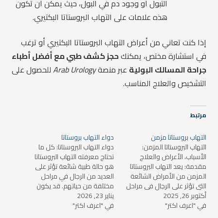
التبول أو وجود دم في البول، حيث يمكن أن تكون
هذه علامات على التهاب البروستاتا البكتيري.
إذا كنت تعاني من أعراض التهاب البروستاتا البكتيري أو ترغب
في استشارة مختص، يمكنك
حجز كشف طبي مع أفضل أطباء
جراحة المسالك البولية
عبر منصة
Arab Urology
للحصول على
التشخيص والعلاج المناسب.
مرتبط
التهاب بروستاتا مزمن
دواء التهاب بروستاتا
التهاب البروستاتا المزمن:
دواء التهاب البروستاتا: كل ما
الأسباب، الأعراض والعلاج
تحتاج معرفته التهاب البروستاتا
مقدمة: يعد التهاب البروستاتا
هو حالة طبية شائعة تؤثر على
المزمن من الأمراض الشائعة
العديد من الرجال في مراحل
التي تؤثر على الرجال في مراحل
مختلفة من حياتهم. قد يكون
أكتوبر 26, 2025
عمرية مختلفة، وهو حالة
يناير 23, 2026
التهاب البروستاتا إما حادًا أو
في "اعرف اكتر"
مزعجة قد تؤثر بشكل كبير على
في "اعرف اكتر"
مزمنًا، وقد يحدث نتيجة عدوى
نوعية الحياة. تحدث هذه الحالة
بكتيرية أو لأسباب أخرى غير