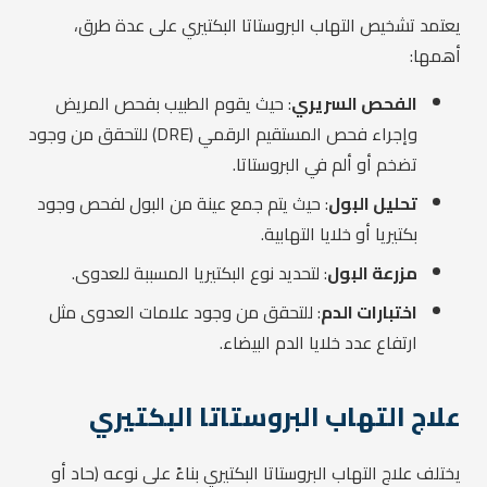
يعتمد تشخيص التهاب البروستاتا البكتيري على عدة طرق،
أهمها:
الفحص السريري
: حيث يقوم الطبيب بفحص المريض
وإجراء فحص المستقيم الرقمي (DRE) للتحقق من وجود
تضخم أو ألم في البروستاتا.
تحليل البول
: حيث يتم جمع عينة من البول لفحص وجود
بكتيريا أو خلايا التهابية.
مزرعة البول
: لتحديد نوع البكتيريا المسببة للعدوى.
اختبارات الدم
: للتحقق من وجود علامات العدوى مثل
ارتفاع عدد خلايا الدم البيضاء.
علاج التهاب البروستاتا البكتيري
يختلف علاج التهاب البروستاتا البكتيري بناءً على نوعه (حاد أو