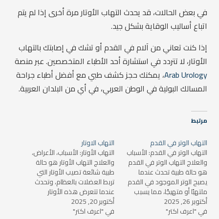
في بعض الحالات، قد يحدث التهاب الأوتار مرة أخرى إذا لم يتم
اتباع أساليب الوقاية بشكل جيد.
إذا كنت تعاني من آلام في القدم أو تشك في إصابتك بالتهاب
الأوتار، لا تتردد في استشارة أحد الأطباء المتخصصين. عبر منصة
Arab Urology
، يمكنك حجز كشف طبي مع أفضل أطباء جراحة
المسالك البولية في الوطن العربي، في أي من البلدان العربية.
مرتبط
التهاب الوتر في القدم
التهاب الاوتار
التهاب الوتر في القدم: الأسباب
التهاب الأوتار: الأسباب، الأعراض،
والعلاج التهاب الوتر في القدم
والعلاج التهاب الأوتار هو حالة
هو حالة طبية تحدث عندما
طبية شائعة تصيب الأوتار التي
يصبح الوتر الموجود في القدم
تربط العضلات بالعظام، وتحدث
ملتهبًا أو متهيجًا، مما يسبب
عندما تتعرض هذه الأوتار
أكتوبر 26, 2025
ألمًا وصعوبة في الحركة. يحدث
أكتوبر 20, 2025
لإجهاد مفرط أو إصابة، مما
في "اعرف اكتر"
ذلك عادة نتيجة للإجهاد أو
في "اعرف اكتر"
يؤدي إلى التورم والألم. يعتبر