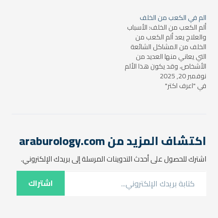
الإصابة المتكررة أو الاستخدام
هذا المرض من الحالات
المفرط للقدم. يعد الوتر في
الشائعة التي قد تصيب مختلف
الم في الكعب من الخلف
القدم من الأنسجة الحيوية التي
الفئات العمرية، سواء كانوا
ألم الكعب من الخلف: الأسباب
تربط…
رياضيين أو غير رياضيين. في…
والعلاج يعد ألم الكعب من
الخلف من المشاكل الشائعة
التي يعاني منها العديد من
الأشخاص، وقد يكون هذا الألم
نوفمبر 20, 2025
مزعجًا للغاية ويؤثر بشكل كبير
في "اعرف اكتر"
على قدرة الشخص على
المشي أو ممارسة الأنشطة
اليومية بشكل طبيعي. في
هذا المقال، سنتعرف على
أسباب هذا الألم وطرق علاجه.
…
اكتشاف المزيد من araburology.com
اشترك للحصول على أحدث التدوينات المرسلة إلى بريدك الإلكتروني.
كتابة بريدك الإلكتروني...
اشتراك