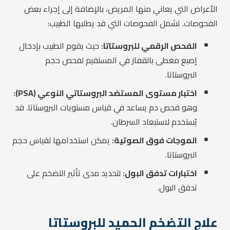
الأعراض التي يعاني منها المريض، بالإضافة إلى إجراء بعض
الفحوصات. تشمل الفحوصات التي قد يطلبها الطبيب:
الفحص الرقمي للبروستاتا:
حيث يقوم الطبيب بإدخال
إصبع مغطى بالقفاز في المستقيم لفحص حجم
البروستاتا.
اختبار مستوى المستضد البروستاتي النوعي (PSA):
وهو فحص دم يساعد في قياس مستويات البروستاتا. قد
يُستخدم لاستبعاد السرطان.
الموجات فوق الصوتية:
يمكن استخدامها لقياس حجم
البروستاتا.
اختبارات تدفق البول:
لتحديد مدى تأثير التضخم على
تدفق البول.
علاج التضخم الحميد للبروستاتا