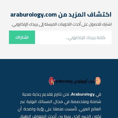
يؤدي إلى ضغط على مجرى
البول ويسبب صعوبة في
التبول. في هذا المقال،
اكتشاف المزيد من araburology.com
سنتناول…
اشترك للحصول على أحدث التدوينات المرسلة إلى بريدك الإلكتروني.
كتابة بريدك الإلكتروني...
اشتراك
في
Araburology
، نحن نلتزم بتقديم رعاية صحية
شاملة ومتخصصة في مجال المسالك البولية عبر
العالم العربي. تأسست منصتنا على رؤية واضحة: أن
نكون الجسر الذي يربط بين أحدث المعارف الطبية،