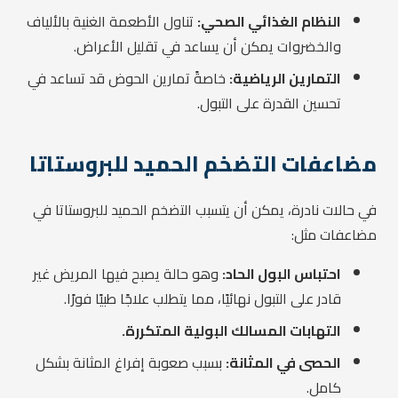
النظام الغذائي الصحي:
تناول الأطعمة الغنية بالألياف
والخضروات يمكن أن يساعد في تقليل الأعراض.
التمارين الرياضية:
خاصةً تمارين الحوض قد تساعد في
تحسين القدرة على التبول.
مضاعفات التضخم الحميد للبروستاتا
في حالات نادرة، يمكن أن يتسبب التضخم الحميد للبروستاتا في
مضاعفات مثل:
احتباس البول الحاد:
وهو حالة يصبح فيها المريض غير
قادر على التبول نهائيًا، مما يتطلب علاجًا طبيًا فورًا.
التهابات المسالك البولية المتكررة.
الحصى في المثانة:
بسبب صعوبة إفراغ المثانة بشكل
كامل.