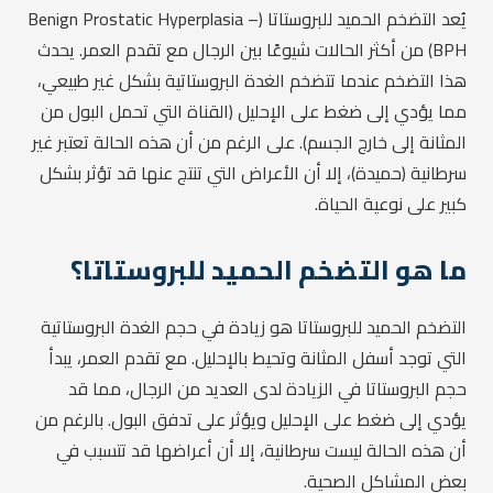
يُعد التضخم الحميد للبروستاتا (Benign Prostatic Hyperplasia –
BPH) من أكثر الحالات شيوعًا بين الرجال مع تقدم العمر. يحدث
هذا التضخم عندما تتضخم الغدة البروستاتية بشكل غير طبيعي،
مما يؤدي إلى ضغط على الإحليل (القناة التي تحمل البول من
المثانة إلى خارج الجسم). على الرغم من أن هذه الحالة تعتبر غير
سرطانية (حميدة)، إلا أن الأعراض التي تنتج عنها قد تؤثر بشكل
كبير على نوعية الحياة.
ما هو التضخم الحميد للبروستاتا؟
التضخم الحميد للبروستاتا هو زيادة في حجم الغدة البروستاتية
التي توجد أسفل المثانة وتحيط بالإحليل. مع تقدم العمر، يبدأ
حجم البروستاتا في الزيادة لدى العديد من الرجال، مما قد
يؤدي إلى ضغط على الإحليل ويؤثر على تدفق البول. بالرغم من
أن هذه الحالة ليست سرطانية، إلا أن أعراضها قد تتسبب في
بعض المشاكل الصحية.