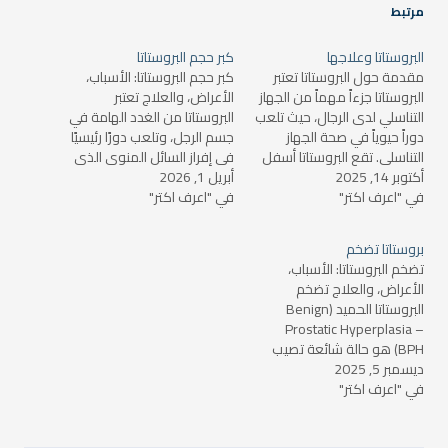
مرتبط
البروستاتا وعلاجها
كبر حجم البروستاتا
مقدمة حول البروستاتا تعتبر
كبر حجم البروستاتا: الأسباب،
البروستاتا جزءاً مهماً من الجهاز
الأعراض، والعلاج تعتبر
التناسلي لدى الرجال، حيث تلعب
البروستاتا من الغدد الهامة في
دوراً حيوياً في صحة الجهاز
جسم الرجل، وتلعب دورًا رئيسيًا
التناسلي. تقع البروستاتا أسفل
في إفراز السائل المنوي الذي
أكتوبر 14, 2025
المثانة، وتحيط بالإحليل (الأنبوب
أبريل 1, 2026
يغذي الحيوانات المنوية. ومع
في "اعرف اكتر"
الذي ينقل البول من المثانة
في "اعرف اكتر"
تقدم السن، قد يعاني العديد
إلى خارج الجسم). على الرغم من
من الرجال من كبر حجم
صغر حجمها، إلا أن البروستاتا
البروستاتا، وهي حالة طبية
بروستاتا تضخم
تؤدي العديد من الوظائف
تعرف باسم "تضخم البروستاتا
تضخم البروستاتا: الأسباب،
الحيوية، بما في…
الحميد". في هذا المقال،
الأعراض، والعلاج تضخم
سنتناول الأسباب…
البروستاتا الحميد (Benign
Prostatic Hyperplasia –
BPH) هو حالة شائعة تصيب
ديسمبر 5, 2025
العديد من الرجال مع تقدمهم
في "اعرف اكتر"
في السن. تحدث هذه الحالة
عندما تتضخم غدة البروستاتا
بشكل غير طبيعي، مما قد