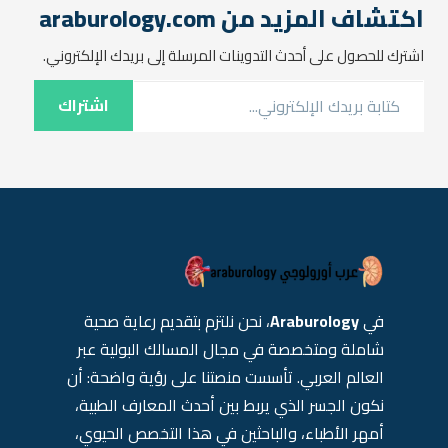
بالإضافة إلى بعض النصائح
اكتشاف المزيد من araburology.com
للوقاية…
اشترك للحصول على أحدث التدوينات المرسلة إلى بريدك الإلكتروني.
كتابة بريدك الإلكتروني...
اشتراك
في
Araburology
، نحن نلتزم بتقديم رعاية صحية
شاملة ومتخصصة في مجال المسالك البولية عبر
العالم العربي. تأسست منصتنا على رؤية واضحة: أن
نكون الجسر الذي يربط بين أحدث المعارف الطبية،
أمهر الأطباء، والباحثين في هذا التخصص الحيوي،