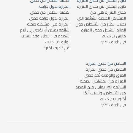
طرق التخلص من حصى المرارة
كيفية التخلص من حصى
طرق التخلص من حصى المرارة
المرارة بدون جراحة
حصى المرارة هي من
كيفية التخلص من حصى
المشاكل الصحية الشائعة التي
المرارة بدون جراحة حصى
تصيب الكثير من الأشخاص حول
المرارة هي مشكلة صحية
العالم. تتشكل حصى المرارة
شائعة يمكن أن تؤدي إلى آلام
مارس 3, 2026
داخل المرارة، وهي عضو صغير
شديدة في البطن، وقد تتسبب
في "اعرف اكتر"
يقع أسفل الكبد ويعمل على
يوليو 31, 2025
في مضاعفات خطيرة إذا لم يتم
تخزين الصفراء التي تفرزها
في "اعرف اكتر"
التعامل معها بشكل مناسب.
الكبد. يمكن أن تتسبب حصى
رغم أن العلاج الجراحي يعد
المرارة في آلام شديدة
الخيار التقليدي للتخلص من
التخلص من حصى المرارة
ومشاكل هضمية، وفي بعض
حصى المرارة، إلا أن هناك بعض
التخلص من حصى المرارة:
الحالات،…
الطرق غير…
الطرق والوقاية تُعد حصى
المرارة من المشاكل الصحية
الشائعة التي يعاني منها العديد
من الأشخاص، وتُسبب ألمًا
أكتوبر 18, 2025
شديدًا في بعض الحالات، مما
في "اعرف اكتر"
قد يؤدي إلى مضاعفات صحية
خطيرة. في هذا المقال،
سنتعرف على أسباب حصى
المرارة، أعراضها، والطرق
المختلفة للتخلص منها،