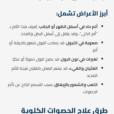
أبرز الأعراض تشمل:
ألم حاد في أسفل الظهر أو الجانب
: يُعرف هذا الألم بـ
“ألم الكلى”، وقد ينتقل إلى أسفل البطن والفخذ.
صعوبة في التبول
: قد يصاحب التبول شعور بالحرقة أو
ألم.
تغيرات في لون البول
: قد يصبح البول دمويًا أو عكرًا.
الغثيان والقيء
: قد يشعر البعض بالغثيان نتيجة للألم
الشديد.
التعب والشعور بالإرهاق
: بسبب التسمم الناتج عن تأثير
الحصوات.
طرق علاج الحصوات الكلوية