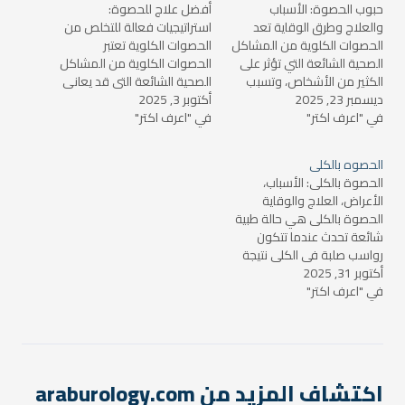
حبوب الحصوة: الأسباب
أفضل علاج للحصوة:
والعلاج وطرق الوقاية تعد
استراتيجيات فعالة للتخلص من
الحصوات الكلوية من المشاكل
الحصوات الكلوية تعتبر
الصحية الشائعة التي تؤثر على
الحصوات الكلوية من المشاكل
الكثير من الأشخاص، وتسبب
الصحية الشائعة التي قد يعاني
ديسمبر 23, 2025
لهم آلامًا شديدة. تعد الحصوات
أكتوبر 3, 2025
منها الكثيرون. تختلف أسباب
في "اعرف اكتر"
هي تجمعات صلبة من
في "اعرف اكتر"
تكوّن هذه الحصوات وطرق
المعادن والأملاح التي تتشكل
علاجها، ويمكن أن تتراوح بين
في الكلى أو المسالك البولية.
طرق طبيعية بسيطة إلى
الحصوه بالكلى
وقد يواجه بعض الأشخاص
علاجات طبية معقدة. في هذا
الحصوة بالكلى: الأسباب،
مشكلة الحصوات الكلوية
المقال، سنتناول أفضل علاج
الأعراض، العلاج والوقاية
بشكل متكرر، مما يؤدي إلى…
للحصوة، مع التركيز على
الحصوة بالكلى هي حالة طبية
الخيارات…
شائعة تحدث عندما تتكون
رواسب صلبة في الكلى نتيجة
أكتوبر 31, 2025
تراكم بعض المواد مثل الأملاح
في "اعرف اكتر"
والمعادن. يمكن أن تختلف
حجم الحصوة من حبيبات
صغيرة جدًا إلى حصى كبيرة
الحجم، وقد تسبب ألماً شديداً
وصعوبة في التبول. في هذا
المقال، سنتناول…
اكتشاف المزيد من araburology.com