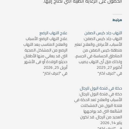
الحصول على الرعاية الطبية التي تحتاج إليها.
مرتبط
التهاب جلد كيس الصفن
علاج التهاب الرضع
التهاب جلد كيس الصفن:
علاج التهاب الرضع: الأسباب
الأسباب، الأعراض والعلاج تعتبر
والعلاج المناسب يعد التهاب
منطقة كيس الصفن من
الرضع من المشاكل الصحية
المناطق الحساسة في الجسم،
التي قد يعاني منها الأطفال
ولذلك فإن أي التهاب يصيب
حديثو الولادة أو في الأشهر
أكتوبر 27, 2025
هذه المنطقة يمكن أن يسبب
أبريل 25, 2026
الأولى من حياتهم. يتمثل
في "اعرف اكتر"
العديد من المشاكل الصحية
في "اعرف اكتر"
التهاب الرضع في تفاعل جسم
والارتباك لدى المريض. التهاب
الطفل مع العدوى أو المواد
جلد كيس الصفن هو حالة قد
المسببة للحساسية التي قد تثير
حكة في فتحة البول للرجال
تكون مؤلمة أو مزعجة، وقد
استجابة التهابية في الجلد أو
حكة في فتحة البول للرجال:
تؤثر بشكل كبير على حياة…
الأعضاء الأخرى. يتطلب علاج…
الأسباب والعلاج تعد الحكة في
فتحة البول من المشكلات
الشائعة التي قد يواجهها
العديد من الرجال. قد تكون
يناير 14, 2026
هذه الحكة مزعجة للغاية وقد
في "اعرف اكتر"
تؤثر على الراحة اليومية. في