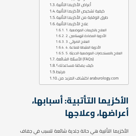
أعراض الأكزيما التأتبية
كيفية تشخيص الأكزيما التأتبية
طرق الوقاية من الأكزيما التأتبية
علاج الأكزيما التأتبية
1. العلاج بالكريمات الموضعية
2. الأدوية المضادة للهستامين
3. العلاج الضوئي
4. الأدوية المثبطة للمناعة
5. العلاج بالمستحضرات الموضعية الحديثة
الأسئلة الشائعة (FAQs)
كيف يمكننا مساعدتك؟
مرتبط
اكتشاف المزيد من araburology.com
الأكزيما التأتبية: أسبابها،
أعراضها، وعلاجها
الأكزيما التأتبية هي حالة جلدية شائعة تتسبب في جفاف