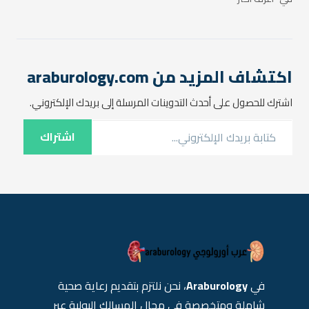
هذا المقال، سنتناول أسباب
الحكة في فتحة البول لدى
الرجال، بالإضافة إلى الطرق التي
يمكن من خلالها…
اكتشاف المزيد من araburology.com
اشترك للحصول على أحدث التدوينات المرسلة إلى بريدك الإلكتروني.
كتابة بريدك الإلكتروني...
اشتراك
في
Araburology
، نحن نلتزم بتقديم رعاية صحية
شاملة ومتخصصة في مجال المسالك البولية عبر