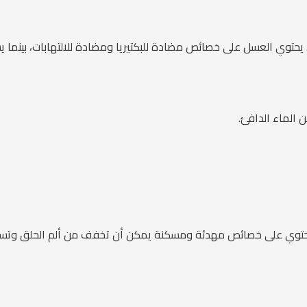
. يحتوي العسل على خصائص مضادة للبكتيريا ومضادة للالتهابات، بينما ي
الماء الدافئ.
 يحتوي على خصائص مهدئة ومسكنة يمكن أن تخفف من ألم الحلق وتساع