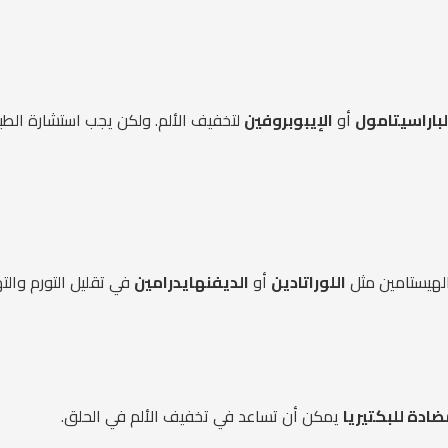
لباراسيتامول
أو
الإيبوبروفين
لتخفيف الألم. ولكن يجب استشارة الطب
الهيستامين مثل
اللوراتادين
أو
الديفنهايدرامين
في تقليل التورم والته
ادة للبكتيريا
يمكن أن تساعد في تخفيف الألم في الحلق.