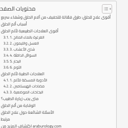
محتويات الصفح
أقوى علاج للحلق: طرق فعّالة للتخفيف من آلام الحلق وشفاء سريع
أسباب ألم الحلق
أقوى العلاجات الطبيعية لألم الحلق
1. الغرغرة بالماء المالح
2. العسل والليمون
3. شاي الأعشاب
4. السوائل الدافئة
5. البخار
6. الثوم
العلاجات الطبية لألم الحلق
1. الأدوية المسكنة للألم
2. مضادات الهيستامين
3. البخاخات الموضعية
متى يجب زيارة الطبيب؟
الوقاية من ألم الحلق
الأسئلة الشائعة حول علاج الحلق
مرتبط
اكتشاف المزيد من araburology.com