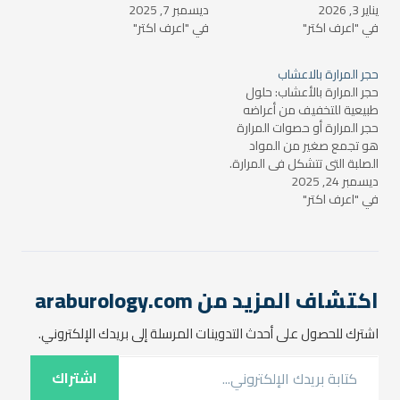
يناير 3, 2026
ويخزن الصفراء التي تفرزها
ديسمبر 7, 2025
الحصوات في المرارة بسبب
في "اعرف اكتر"
الكبد للمساعدة في هضم
في "اعرف اكتر"
تجمعات من الكوليسترول أو
الدهون. تعد حصوات المرارة
الصفراء أو الكالسيوم. قد
من المشاكل الصحية الشائعة
تسبب هذه الحصوات ألمًا
حجر المرارة بالاعشاب
التي يعاني منها العديد من
شديدًا في البطن، وقد تكون
حجر المرارة بالأعشاب: حلول
الأشخاص، وتسبب ألمًا شديدًا
مصدرًا لمضاعفات صحية أخرى.
طبيعية للتخفيف من أعراضه
وتورمًا في المنطقة العليا
بينما يعتبر العلاج الجراحي
حجر المرارة أو حصوات المرارة
من…
لإزالة…
هو تجمع صغير من المواد
الصلبة التي تتشكل في المرارة.
ديسمبر 24, 2025
قد تكون هذه الحصوات
في "اعرف اكتر"
مؤلمة وتسبب العديد من
المشاكل الصحية إذا لم يتم
علاجها. بينما تتوفر العديد من
العلاجات الطبية التي يمكن أن
تساعد في إزالة حصوات…
اكتشاف المزيد من araburology.com
اشترك للحصول على أحدث التدوينات المرسلة إلى بريدك الإلكتروني.
كتابة بريدك الإلكتروني...
اشتراك