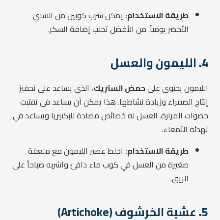
طريقة الاستخدام:
يمكن شرب كوبين من الشاي
الأخضر يومياً. من الأفضل تجنب إضافة السكر.
4.
الليمون والعسل
الليمون يحتوي على
حمض الستريك
، الذي يساعد على تحفيز
إنتاج الصفراء وزيادة نشاطها. هذا يمكن أن يساعد في تفتيت
حصوات المرارة. العسل له خصائص مضادة للبكتيريا ويساعد في
تهدئة الأمعاء.
طريقة الاستخدام:
اخلط عصير الليمون مع ملعقة
صغيرة من العسل في كوب ماء دافئ واشربه صباحاً على
الريق.
5.
عشبة الخرشوف (Artichoke)