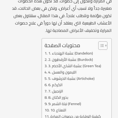
في المرارة وتتحول إلى حصوات. قد تكون هذه الحصوات
صغيرة جداً ولا تسبب أي أعراض، ولكن في بعض الحالات، قد
تكون مؤلمة وتتطلب علاجاً. في هذا المقال، سنتناول بعض
الأعشاب الطبيعية التي يعتقد أن لها دوراً في علاج حصوات
المرارة وتخفيف الأعراض المصاحبة لها.
محتويات الصفحة
1. عشبة الهندباء (Dandelion)
2. عشبة الأرقطيون (Burdock)
3. عشبة الشاي الأخضر (Green Tea)
4. الليمون والعسل
5. عشبة الخرشوف (Artichoke)
6. الكركم
7. الزنجبيل
8. بذور الكتان
9. نبتة الشمر (Fennel)
10. النعناع
كيفية الوقاية من حصوات المرارة