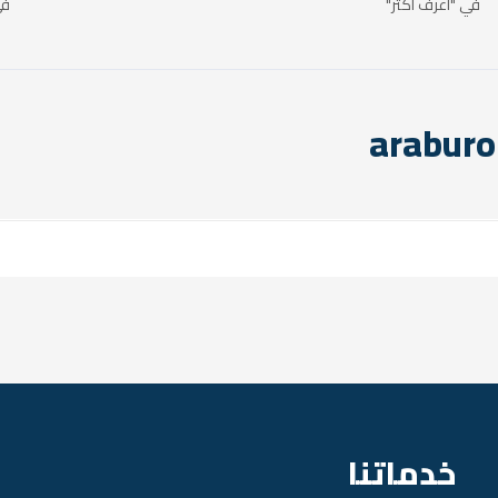
في "اعرف اكتر"
في
خدماتنا