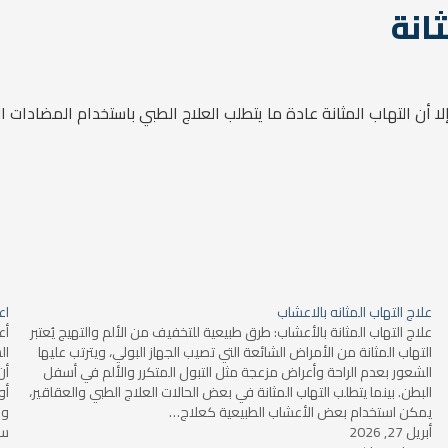
انة
 أن التهاب المثانة عادة ما يتطلب العلاج الطبي باستخدام المضادات ا
علاج التهاب المثانه بالاعشاب
اع
علاج التهاب المثانة بالأعشاب: طرق طبيعية للتخفيف من الألم والتهيج يُعتبر
أع
التهاب المثانة من الأمراض الشائعة التي تصيب الجهاز البولي، ويترتب عليها
ال
الشعور بعدم الراحة وأعراض مزعجة مثل التبول المتكرر والألم في أسفل
أن
البطن. بينما يتطلب التهاب المثانة في بعض الحالات العلاج الطبي والعقاقير،
أو
يمكن استخدام بعض الأعشاب الطبيعية كعلاج…
وا
أبريل 27, 2026
سبتم