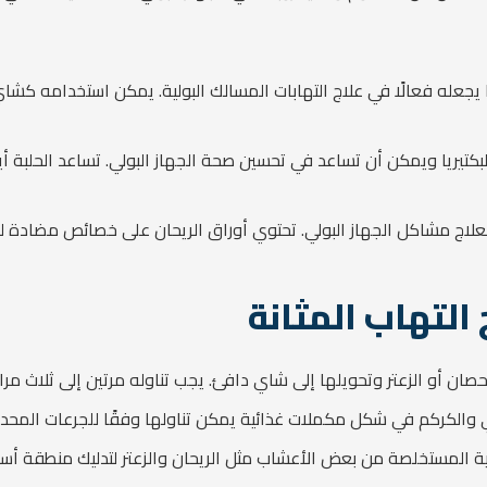
يجعله فعالًا في علاج التهابات المسالك البولية. يمكن استخدامه كشاي
يريا ويمكن أن تساعد في تحسين صحة الجهاز البولي. تساعد الحلبة أيضًا
اج مشاكل الجهاز البولي. تحتوي أوراق الريحان على خصائص مضادة للبكتي
التهاب المثانة
ان أو الزعتر وتحويلها إلى شاي دافئ. يجب تناوله مرتين إلى ثلاث مرات
ي والكركم في شكل مكملات غذائية يمكن تناولها وفقًا للجرعات المحدد
ية المستخلصة من بعض الأعشاب مثل الريحان والزعتر لتدليك منطقة أس