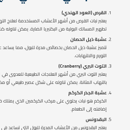
القرص (العود الهندي)
يعتبر نبات القرص من أشهر الأعشاب المستخدمة لعلاج التها
تطهير المسالك البولية من البكتيريا الضارة. يمكن تناوله
عشبة ذيل الحصان
تتميز عشبة ذيل الحصان بخصائص مدرة للبول، مما يساعد على
التورم والالتهابات.
التوت البري (Cranberry)
يعتبر التوت البري من أشهر العلاجات الطبيعية للعدوى في ال
بالتهاب المثانة. يمكن تناوله على شكل عصير طبيعي أو م
عشبة الجذر الكركم
الكركم هو نبات يحتوي على مركب الكركمين الذي يمتلك خصائ
إضافته إلى الطعام.
البقدونس
يعتبر البقدونس من الأعشاب المدرة للبول التي تساعد في