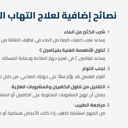
نصائح إضافية لعلاج التهاب ال
شرب الكثير من الماء
يساعد شرب كميات كبيرة من الماء في تنظيف المثانة من ال
تناول الأطعمة الغنية بفيتامين C
يساعد فيتامين C في تعزيز جهاز المناعة وحماية المسالك البولية من العدوى. يمكنك تناول الفواكه مثل البرتقال والكيوي والليمون.
تجنب التوتر
التوتر النفسي قد يؤثر سلبًا على جهازك المناعي. من خلا
التقليل من تناول الكافيين والمشروبات الغازية
يمكن أن تهيج المشروبات المحتوية على الكافيين أو المشروب
مراجعة الطبيب
من المهم استشارة الطبيب إذا كانت الأعراض مستمرة أو مت