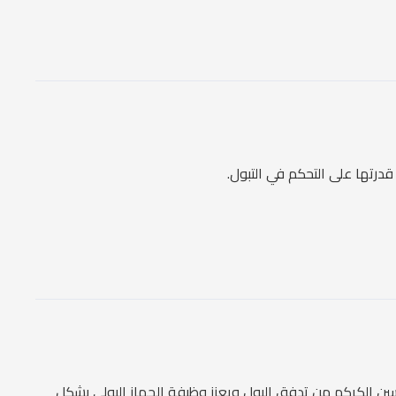
درتها على التحكم في التبول.
ُحسن الكركم من تدفق البول ويعزز وظيفة الجهاز البولي بشكل