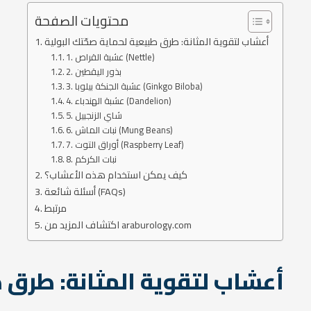
محتويات الصفحة
أعشاب لتقوية المثانة: طرق طبيعية لحماية صحّتك البولية
1. عشبة القراص (Nettle)
2. بذور اليقطين
3. عشبة الجنكة بيلوبا (Ginkgo Biloba)
4. عشبة الهندباء (Dandelion)
5. شاي الزنجبيل
6. نبات الماش (Mung Beans)
7. أوراق التوت (Raspberry Leaf)
8. نبات الكركم
كيف يمكن استخدام هذه الأعشاب؟
أسئلة شائعة (FAQs)
مرتبط
اكتشاف المزيد من araburology.com
أعشاب لتقوية المثانة: طرق ط