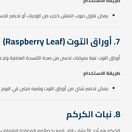
طريقة الاستخدام
:
يمكن تناول حبوب الماش كجزء من الوجبات أو تحضير الحسا
7. أوراق التوت (Raspberry Leaf)
أوراق التوت غنية بمركبات تحسن من صحة الأنسجة العضلية وتدعم 
طريقة الاستخدام
:
يمكن تحضير شاي من أوراق التوت وشربه مرتين في اليوم.
8. نبات الكركم
الكركم هو أحد الأعشاب التي تتميز بخصائصه المضادة للالتهابات،