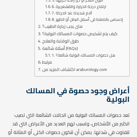
5. البول العكر أو ذو رائحة كريهة
6. ارتفاع درجة الحرارة والقشعريرة
7. آلام شديدة عند الحركة
8. إحساس بالضغط في أسفل البطن أو الظهر
متى يجب زيارة الطبيب؟
كيف يتم تشخيص حصوات المسالك البولية؟
طرق الوقاية والعلاج
أسئلة شائعة (FAQs)
1. هل حصوات المسالك البولية شائعة؟
مرتبط
اكتشاف المزيد من araburology.com
أعراض وجود حصوة في المسالك
البولية
تعد حصوات المسالك البولية من الحالات الشائعة التي تصيب
الكثير من الأشخاص، وتسبب لهم العديد من الأعراض التي قد
تتفاوت في شدتها. يمكن أن تتكون حصوات الكلى أو المثانة أو