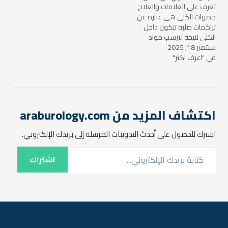
هذه الحصوات صغيرة جدًا…
إلى بعض الطرق لعلاجها
تعرف على العلامات والعلاج
والوقاية منها. ما هي…
حصوات الكلى هي عبارة عن
تراكمات صلبة تتكون داخل
الكلى نتيجة لترسب مواد
سبتمبر 18, 2025
مختلفة، مثل الكالسيوم أو
في "اعرف اكتر"
الأوكسالات أو حمض اليوريك.
قد تكون هذه الحصوات
صغيرة جدًا وتخرج مع البول من
دون أن يشعر الشخص بها،
ولكن في بعض الحالات، يمكن
أن…
اكتشاف المزيد من araburology.com
اشترك للحصول على أحدث التدوينات المرسلة إلى بريدك الإلكتروني.
كتابة بريدك الإلكتروني...
اشتراك