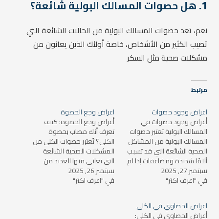
1.
هل حصوات المسالك البولية شائعة؟
نعم، تعد حصوات المسالك البولية من الحالات الشائعة التي
تصيب الكثير من الأشخاص، خاصة أولئك الذين يعانون من
مشكلات صحية مثل السكر
مرتبط
اعراض وجود حصوات
اعراض وجع الحصوة
أعراض وجود حصوات في
أعراض وجع الحصوة: كيف
المسالك البولية تعتبر حصوات
تعرف أنك مصاب بحصوة
المسالك البولية من المشاكل
الكلى؟ تُعتبر حصوات الكلى من
الصحية الشائعة التي قد تسبب
المشكلات الصحية الشائعة
آلامًا شديدة ومضاعفات إذا لم
التي يعاني منها العديد من
سبتمبر 27, 2025
يتم علاجها بشكل سريع. هذه
سبتمبر 26, 2025
الأشخاص، وتسبب ألمًا شديدًا
في "اعرف اكتر"
الحصوات هي تجمعات صلبة
في "اعرف اكتر"
ومزعجًا قد يؤثر على الحياة
من المعادن والأملاح التي
اليومية. في هذا المقال،
تتشكل في الكلى أو المثانة أو
سنتناول أعراض وجع الحصوة
اعراض الحصاوي في الكلى
الحالب. من الممكن أن تكون
وكيفية التعرف عليها، بالإضافة
أعراض الحصاوي في الكلى: