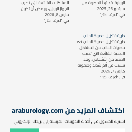
البولية. قد تبدأ الحصوة من
المشكلات الشائعة التي تصيب
سبتمبر 26, 2025
الكلى وتنتقل إلى الحالب، وهو
الجهاز البولي، ويمكن أن تكون
في "اعرف اكتر"
الأنبوب الذي ينقل البول من
مارس 8, 2026
مؤلمة للغاية، خاصة عندما تبدأ
الكلى إلى المثانة. نزول الحصوة
في "اعرف اكتر"
في التحرك عبر الحالب (الأنبوب
من الكلى إلى الحالب قد يسبب
الذي ينقل البول من الكليتين
ألمًا شديدًا وأعراضًا أخرى قد
إلى المثانة). تختلف طريقة نزول
طريقة تنزيل حصوة الحالب
تكون…
الحصوة من الحالب حسب
طريقة تنزيل حصوة الحالب تعد
حجمها، مكانها، ومدى قدرتها
حصوات الحالب من المشاكل
على…
الصحية الشائعة التي تصيب
العديد من الأشخاص، وقد
تتسبب في ألم شديد وصعوبة
مارس 7, 2026
في التبول. في حال كنت تعاني
في "اعرف اكتر"
من حصوة في الحالب، فإنه من
المهم معرفة الطرق المختلفة
التي يمكن استخدامها للتخلص
منها أو تخفيف أعراضها.
سنتناول في هذا المقال…
اكتشاف المزيد من araburology.com
اشترك للحصول على أحدث التدوينات المرسلة إلى بريدك الإلكتروني.
كتابة بريدك الإلكتروني...