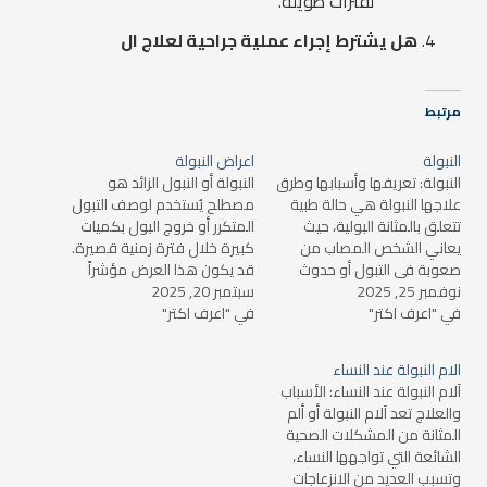
لفترات طويلة.
هل يشترط إجراء عملية جراحية لعلاج ال
مرتبط
النبولة
اعراض النبولة
النبولة: تعريفها وأسبابها وطرق
النبولة أو النبول الزائد هو
علاجها النبولة هي حالة طبية
مصطلح يُستخدم لوصف التبول
تتعلق بالمثانة البولية، حيث
المتكرر أو خروج البول بكميات
يعاني الشخص المصاب من
كبيرة خلال فترة زمنية قصيرة.
صعوبة في التبول أو حدوث
قد يكون هذا العرض مؤشراً
نوفمبر 25, 2025
تكرار غير طبيعي في التبول.
سبتمبر 20, 2025
على وجود مشكلة صحية
في "اعرف اكتر"
تُعد النبولة من الحالات الشائعة
في "اعرف اكتر"
معينة تتعلق بالجهاز البولي أو
التي قد تؤثر على نوعية حياة
حتى بحالات أخرى تؤثر على
المرضى بشكل كبير، خاصةً إذا
الجسم ككل. في هذا المقال،
الام النبولة عند النساء
كانت تسبب آلامًا أو مشاكل
سنتناول أعراض النبولة
آلام النبولة عند النساء: الأسباب
في التحكم…
بالتفصيل، الأسباب المحتملة
والعلاج تعد آلام النبولة أو ألم
لها،…
المثانة من المشكلات الصحية
الشائعة التي تواجهها النساء،
وتسبب العديد من الانزعاجات