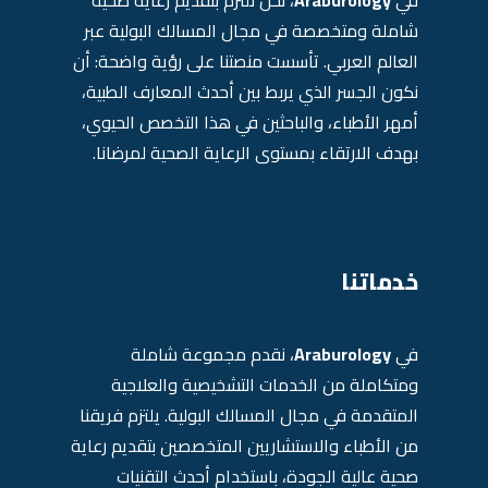
في
Araburology
، نحن نلتزم بتقديم رعاية صحية
شاملة ومتخصصة في مجال المسالك البولية عبر
العالم العربي. تأسست منصتنا على رؤية واضحة: أن
نكون الجسر الذي يربط بين أحدث المعارف الطبية،
أمهر الأطباء، والباحثين في هذا التخصص الحيوي،
بهدف الارتقاء بمستوى الرعاية الصحية لمرضانا.
خدماتنا
في
Araburology
، نقدم مجموعة شاملة
ومتكاملة من الخدمات التشخيصية والعلاجية
المتقدمة في مجال المسالك البولية. يلتزم فريقنا
من الأطباء والاستشاريين المتخصصين بتقديم رعاية
صحية عالية الجودة، باستخدام أحدث التقنيات