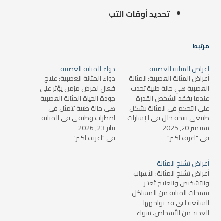
تحديد أوقات التب
مرتبط
اعراض المثانه العصبيه
دواء المثانة العصبية
أعراض المثانة العصبية: المثانة
دواء المثانة العصبية: علاج
العصبية هي حالة طبية تحدث
فعال لمرض مزمن يؤثر على
عندما يفقد الشخص القدرة
جودة الحياة المثانة العصبية
على التحكم في المثانة بشكل
هي حالة طبية تتمثل في
طبيعي نتيجة خلل في الإشارات
اضطراب وظيفي في المثانة
سبتمبر 20, 2025
العصبية التي تتحكم في عملية
يناير 23, 2026
يؤدي إلى مشكلات في التبول
في "اعرف اكتر"
التبول. هذه المشكلة غالبًا ما
في "اعرف اكتر"
مثل الحاجة المستمرة للتبول،
ترتبط باضطرابات عصبية تؤثر
التبول غير الطوعي، أو حتى
على قدرة الأعصاب في إرسال
فقدان السيطرة على المثانة.
أعراض تشنج المثانة
إشارات إلى المثانة. يمكن أن
قد تكون هذه الحالة ناتجة عن
أعراض تشنج المثانة: الأسباب
تكون الأعراض متنوعة…
مشاكل في الجهاز العصبي…
والتشخيص والعلاج تُعتبر
تشنجات المثانة من المشاكل
الشائعة التي قد يواجهها
العديد من الأشخاص، سواء