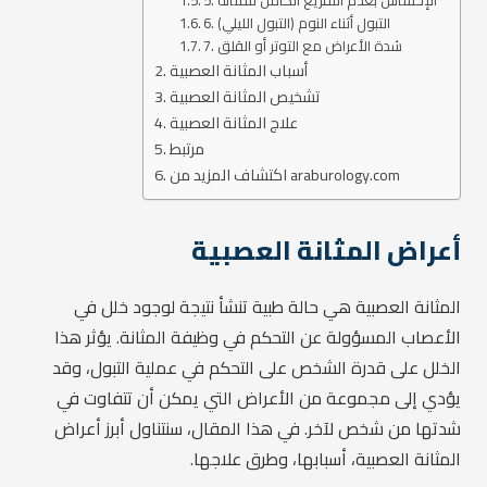
5. الإحساس بعدم التفريغ الكامل للمثانة
6. التبول أثناء النوم (التبول الليلي)
7. شدة الأعراض مع التوتر أو القلق
أسباب المثانة العصبية
تشخيص المثانة العصبية
علاج المثانة العصبية
مرتبط
اكتشاف المزيد من araburology.com
أعراض المثانة العصبية
المثانة العصبية هي حالة طبية تنشأ نتيجة لوجود خلل في
الأعصاب المسؤولة عن التحكم في وظيفة المثانة. يؤثر هذا
الخلل على قدرة الشخص على التحكم في عملية التبول، وقد
يؤدي إلى مجموعة من الأعراض التي يمكن أن تتفاوت في
شدتها من شخص لآخر. في هذا المقال، سنتناول أبرز أعراض
المثانة العصبية، أسبابها، وطرق علاجها.