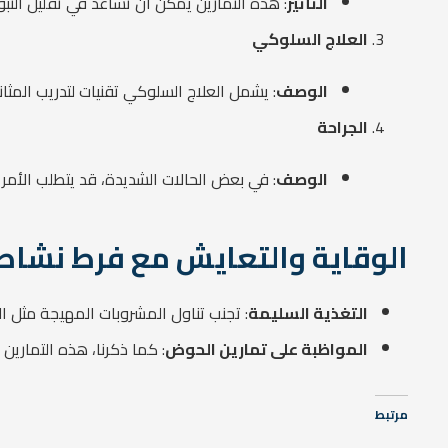
التأثير
: هذه التمارين يمكن أن تساعد في تقليل التبو
العلاج السلوكي
الوصف
: يشمل العلاج السلوكي تقنيات لتدريب المثانة
الجراحة
الوصف
: في بعض الحالات الشديدة، قد يتطلب الأمر تد
الوقاية والتعايش مع فرط نشاط 
التغذية السليمة
: تجنب تناول المشروبات المهيجة مثل ا
المواظبة على تمارين الحوض
: كما ذكرنا، هذه التمارين 
مرتبط