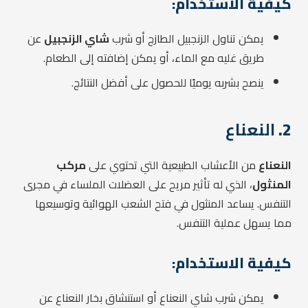
كيفية الاستخدام:
يمكن تناول الزنجبيل الطازج أو شرب
شاي الزنجبيل
عن
طريق غليه مع الماء، أو يمكن إضافته إلى الطعام.
ينصح بشربه يوميًا للحصول على أفضل النتائج.
2.
النعناع
النعناع
من الأعشاب الطبيعية التي تحتوي على
مركب
المنثول
، الذي له تأثير مريح على العضلات الملساء في مجرى
التنفس. يساعد المنثول في فتح الشعب الهوائية وتوسيعها
مما يسهل عملية التنفس.
كيفية الاستخدام:
يمكن شرب شاي النعناع أو استنشاق بخار النعناع عن