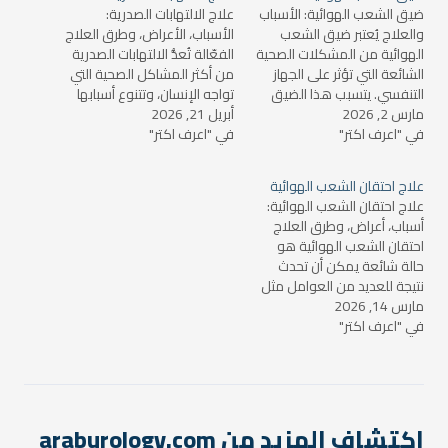
ضيق الشعب الهوائية: الأسباب
علاج الالتهابات الصدرية:
والعلاج يُعتبر ضيق الشعب
الأسباب، الأعراض، وطرق العلاج
الهوائية من المشكلات الصحية
الفعّالة تُعدُّ الالتهابات الصدرية
الشائعة التي تؤثر على الجهاز
من أكثر المشاكل الصحية التي
التنفسي. يتسبب هذا الضيق
تواجه الإنسان، وتتنوع أسبابها
مارس 2, 2026
في صعوبة التنفس، ويؤثر
أبريل 21, 2026
وأعراضها مما يجعل من المهم
في "اعرف اكتر"
بشكل كبير على جودة الحياة.
في "اعرف اكتر"
معرفة كيفية التعامل معها
في هذا المقال، سنستعرض
بشكل صحيح. تتضمن الالتهابات
أسباب ضيق الشعب الهوائية،
الصدرية العديد من الحالات مثل
علاج احتقان الشعب الهوائية
أعراضه، طرق تشخيصه، وأفضل
التهاب الشعب الهوائية، التهاب
علاج احتقان الشعب الهوائية:
طرق العلاج المتاحة. ما هو
الرئة، والتهاب القصبات، والتي
أسباب، أعراض، وطرق العلاج
ضيق الشعب الهوائية؟…
قد تختلف في شدتها…
احتقان الشعب الهوائية هو
حالة شائعة يمكن أن تحدث
نتيجة للعديد من العوامل مثل
مارس 14, 2026
الالتهابات أو التفاعلات
في "اعرف اكتر"
التحسسية. يعاني الأشخاص
المصابون بهذه الحالة من
صعوبة في التنفس، شعور
بالضيق في الصدر، وكحة
متواصلة. في هذا المقال،
سنتناول كل ما يتعلق بعلاج
اكتشاف المزيد من araburology.com
احتقان…