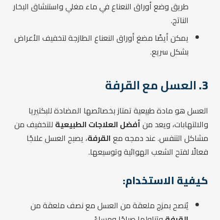
طريق وضع أوراق النعناع في ماء مغلي واستنشاق البخار
الناتج.
يمكن أيضًا مضغ أوراق النعناع الطازجة لتخفيف الأعراض
بشكل سريع.
3.
العسل مع القرفة
العسل هو مادة طبيعية تمتاز بخصائصها المضادة للبكتيريا
والالتهابات، ويعد من
أفضل العلاجات الطبيعية
للتخفيف من
مشاكل التنفس. عند دمجه مع
القرفة
، يصبح العسل علاجًا
فعالًا لفتح الشعب الهوائية وتوسيعها.
كيفية الاستخدام:
يُنصح بمزج ملعقة من العسل مع نصف ملعقة من
القرفة
وتناولها صباحًا ومساءً.