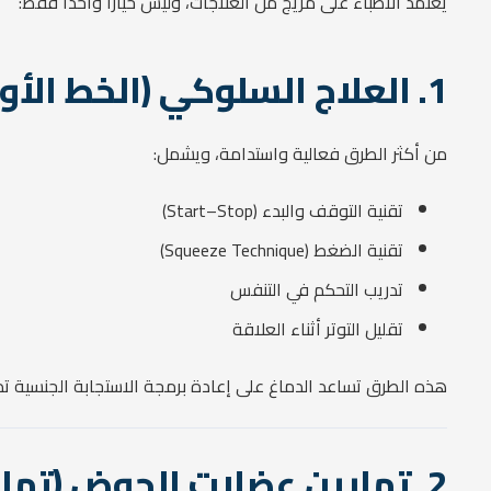
يعتمد الأطباء على مزيج من العلاجات، وليس خيارًا واحدًا فقط:
1. العلاج السلوكي (الخط الأول في العلاج)
من أكثر الطرق فعالية واستدامة، ويشمل:
تقنية التوقف والبدء (Start–Stop)
تقنية الضغط (Squeeze Technique)
تدريب التحكم في التنفس
تقليل التوتر أثناء العلاقة
هذه الطرق تساعد الدماغ على إعادة برمجة الاستجابة الجنسية تدري
2. تمارين عضلات الحوض (تمارين كيجل)