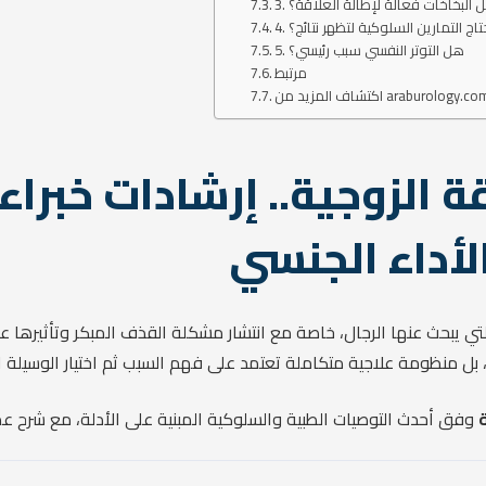
 هل البخاخات فعالة لإطالة العلاقة؟
تحتاج التمارين السلوكية لتظهر نتائج؟
5. هل التوتر النفسي سبب رئيسي؟
مرتبط
تشاف المزيد من araburology.com
ة الزوجية.. إرشادات خبراء 
لأداء الجنسي
ي يبحث عنها الرجال، خاصة مع انتشار مشكلة القذف المبكر وتأثيرها ع
ل منظومة علاجية متكاملة تعتمد على فهم السبب ثم اختيار الوسيلة ال
وفق أحدث التوصيات الطبية والسلوكية المبنية على الأدلة، مع شرح 