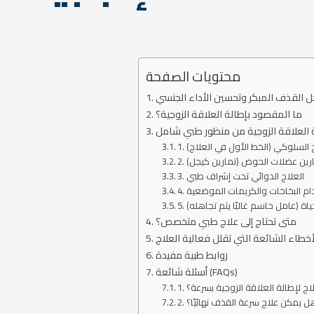
محتويات الصفحة
لحل القذف المبكر وتحسين الأداء الجنسي
ما المقصود بإطالة العلاقة الزوجية؟
 العلاقة الزوجية من منظور طبي شامل
لاج السلوكي (الخط الأول في العلاج)
تمارين عضلات الحوض (تمارين كيجل)
3. العلاج الدوائي تحت إشراف طبي
خدام البخاخات والكريمات الموضعية
حياة (عامل حاسم غالبًا يتم تجاهله)
متى تحتاج إلى علاج طبي متخصص؟
خطاء الشائعة التي تقلل فعالية العلاج
روابط طبية مفيدة
أسئلة شائعة (FAQs)
لاج لإطالة العلاقة الزوجية بسرعة؟
 هل يمكن علاج سرعة القذف نهائيًا؟