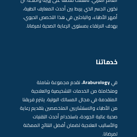
العالم العربي. تأسست منصتنا على رؤية واضحة: أن
نكون الجسر الذي يربط بين أحدث المعارف الطبية،
أمهر الأطباء، والباحثين في هذا التخصص الحيوي،
بهدف الارتقاء بمستوى الرعاية الصحية لمرضانا.
خدماتنا
في
Araburology
، نقدم مجموعة شاملة
ومتكاملة من الخدمات التشخيصية والعلاجية
المتقدمة في مجال المسالك البولية. يلتزم فريقنا
من الأطباء والاستشاريين المتخصصين بتقديم رعاية
صحية عالية الجودة، باستخدام أحدث التقنيات
والأساليب العلاجية لضمان أفضل النتائج الممكنة
لمرضانا.