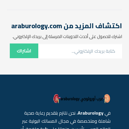
هذه الحالات هو الأدوية
المدرة للبول. ولكن ما هي
هذه الأدوية؟ وكيف تعمل؟
ولماذا…
اكتشاف المزيد من araburology.com
اشترك للحصول على أحدث التدوينات المرسلة إلى بريدك الإلكتروني.
كتابة بريدك الإلكتروني...
اشتراك
في
Araburology
، نحن نلتزم بتقديم رعاية صحية
شاملة ومتخصصة في مجال المسالك البولية عبر