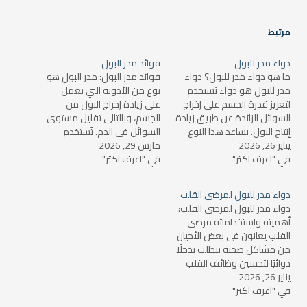
مرتبط
دواء مدر للبول
فوائد مدر البول
ما هو دواء مدر للبول؟ دواء
فوائد مدر البول: مدر البول هو
مدر للبول هو دواء يُستخدم
نوع من الأدوية التي تعمل
لتعزيز قدرة الجسم على إخراج
على زيادة إخراج البول من
السوائل الزائدة عن طريق زيادة
الجسم، وبالتالي تقليل مستوى
إنتاج البول. يساعد هذا النوع
السوائل في الدم. تُستخدم
يناير 26, 2026
من الأدوية في تقليل احتباس
مارس 29, 2026
هذه الأدوية لعلاج مجموعة
في "اعرف اكتر"
السوائل في الجسم، مما يمكن
في "اعرف اكتر"
متنوعة من الحالات الصحية،
أن يكون مفيدًا لعلاج مجموعة
ويمكن أن تساهم في تحسين
من الحالات الطبية مثل ارتفاع
صحة الفرد بشكل عام. في هذا
دواء مدر للبول لمرضى القلب
ضغط الدم، الفشل الكلوي،…
المقال، سنتناول فوائد مدر
دواء مدر للبول لمرضى القلب:
البول وكيفية تأثيره…
أهميته واستخداماته مرضى
القلب يعانون في بعض الأحيان
من مشاكل صحية تتطلب تدخلًا
دوائيًا لتحسين وظائف القلب
يناير 26, 2026
والتقليل من أعراض احتباس
في "اعرف اكتر"
السوائل. أحد الحلول الطبية التي
يوصي بها الأطباء في مثل