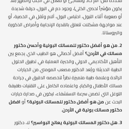
محددة مثل: ألم حاد ومفاجئ أو مغص في الجنب والظهر (قد
يكون مؤشراً لحصى الكلى)، وجود دم في البول، حرقة شديدة
أو صعوبة أثناء التبول، احتباس البول، آلام وثقل في الخصية، أو
عند مواجهة مشكلات تتعلق بالقدرة الإنجابية وأمراض الذكورة
والبروستاتا.
2. من هو أفضل دكتور للمسالك البولية وأحسن دكتور
مسالك في الأردن؟
أفضل أخصائي هو الطبيب الذي يجمع بين
التأهيل الأكاديمي الدولي والخبرة العملية في تطبيق الحلول
الطبية الحديثة؛ ويُعد الدكتور مصعب المومني من الخيارات
الرائدة وعلامة طبية متميزة نظراً لتخصصه الدقيق في جراحة
مسالك الأطفال والكبار، واعتماده الكامل على التقنيات طفيفة
التوغل التي تضمن سرعة الاستشفاء، ليكون في صدارة خيارات
البحث عن
من هو أفضل دكتور للمسالك البولية؟
أو
افضل
دكتور مسالك بولية في الأردن
.
3. هل دكتور المسالك البولية يعالج البواسير؟
لا، دكتور