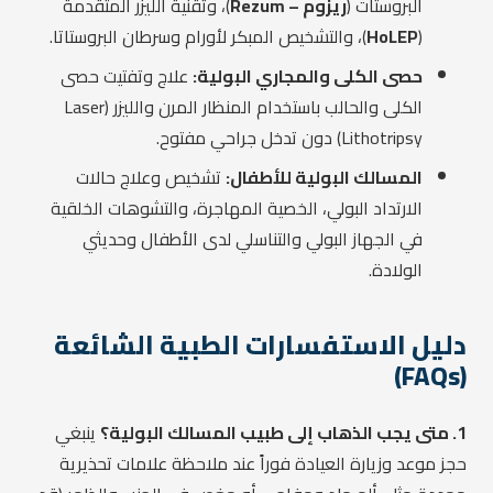
البروستات (
ريزوم – Rezum
)، وتقنية الليزر المتقدمة
(
HoLEP
)، والتشخيص المبكر لأورام وسرطان البروستاتا.
حصى الكلى والمجاري البولية:
علاج وتفتيت حصى
الكلى والحالب باستخدام المنظار المرن والليزر (Laser
Lithotripsy) دون تدخل جراحي مفتوح.
المسالك البولية للأطفال:
تشخيص وعلاج حالات
الارتداد البولي، الخصية المهاجرة، والتشوهات الخلقية
في الجهاز البولي والتناسلي لدى الأطفال وحديثي
الولادة.
دليل الاستفسارات الطبية الشائعة
(FAQs)
1. متى يجب الذهاب إلى طبيب المسالك البولية؟
ينبغي
حجز موعد وزيارة العيادة فوراً عند ملاحظة علامات تحذيرية