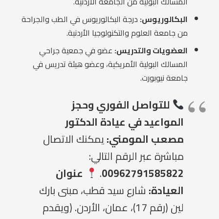
المسالك البولية من الجامعة الأردنية.
البكالوريوس:
درجة البكالوريوس في الطب والجراحة
من جامعة العلوم والتكنولوجيا الأردنية.
العضويات والتدريس:
عضو في جمعية جراحي
المسالك البولية الأمريكية، وعضو هيئة تدريس في
جامعة نيوبورت.
للتواصل الفوري وحجز
المواعيد في عيادة الدكتور
مصعب المومني:
يمكنك الاتصال
مباشرة عبر الرقم التالي:
00962791585822
.
عنوان
العيادة:
شارع سيد قطب، مبنى بارك
لين (رقم 17)، عمان، الأردن. (ويقدم