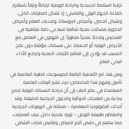
ترتبط السلامة الجسدية والراحة اليومية ارتباطاً وثيقاً باستقرار
كفاءة الجهاز البولي والتناسلي؛ إذ تشكل اضطرابات الكلى،
وتشكل الحصى، وأمراض البروستاتا، وتحديات العقم وأمراض
الذكورة مشكلات صحية شائعة تستدعي دقة متناهية في
التشخيص وتدخلاً علاجياً متطوراً. إن التهاون في التعامل مع
الأعراض البولية أو الاعتماد على مسكنات مؤقتة دون علاج
المسبب قد يؤدي إلى تفاقم الأزمات الصحية وتراجع الأداء
البدني العام.
ومن هنا، تبرز الأهمية البالغة للموسوعات الطبية العالمية في
تأصيل وفهم هذا الاختصاص؛ حيث تشير البيانات العلمية
المعتمدة في عالم الطب إلى أن جراحة المسالك البولية تدمج
ببراعة بين العلاجات الدوائية والحلول الجراحية الدقيقة. وقد
أحدثت التكنولوجيا المعاصرة – متمثلة في الروبوتات الجراحية
والمناظير طفيفة التوغل – ثورة علاجية داخل غرف العمليات،
مما ساهم في خفض آلام المرضى وتقليص فترات التشافي