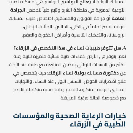
المسالك البولية
لا يعالج البواسير
. البواسير هي مشكلة تصيب
الأوعية الدموية في منطقة الشرج وتتبع طبياً لتخصص
الجراحة
العامة
أو جراحة القولون والمستقيم. اختصاص طبيب المسالك
البولية ينحصر تماماً في الكلى، الحالبين، المثانة، الإحليل،
البروستاتا، والأعضاء التناسلية وأمراض الذكورة والعقم.
4. هل تتوفر طبيبات نساء في هذا التخصص في الزرقاء؟
نعم، يتوفر في الأردن كفاءات طبية نسائية متميزة لتلبية رغبة
الكثير من السيدات اللواتي يفضلن المتابعة مع طبيبة عند البحث
عن
دكتورة مسالك بولية نساء الزرقاء
؛ حيث يتخصصن في
علاج اضطرابات الحوض، السلس البولي عند النساء، والتهابات
المجاري البولية المتكررة، لتقديم رعاية صحية متكاملة تتلاءم
مع خصوصية الحالة ورغبة المريضة.
خيارات الرعاية الصحية والمؤسسات
الطبية في الزرقاء