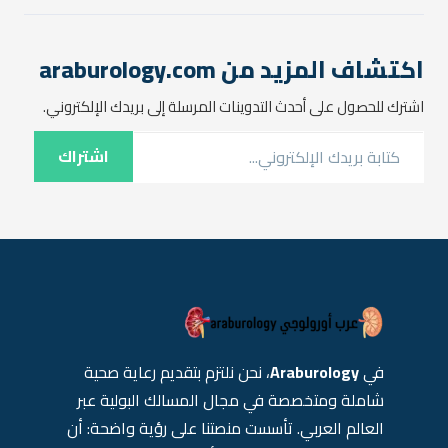
دقة متناهية في التشخيص
وتدخلاً جراحياً متطوراً. إن
التهاون في التعامل مع…
اكتشاف المزيد من araburology.com
اشترك للحصول على أحدث التدوينات المرسلة إلى بريدك الإلكتروني.
كتابة بريدك الإلكتروني...
اشتراك
في
Araburology
، نحن نلتزم بتقديم رعاية صحية
شاملة ومتخصصة في مجال المسالك البولية عبر
العالم العربي. تأسست منصتنا على رؤية واضحة: أن