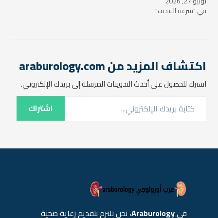
يونيو 27, 2026
في "سرعة القذف"
اكتشاف المزيد من araburology.com
اشترك للحصول على أحدث التدوينات المرسلة إلى بريدك الإلكتروني.
كتابة بريدك الإلكتروني...
اشتراك
في
Araburology
، نحن نلتزم بتقديم رعاية صحية