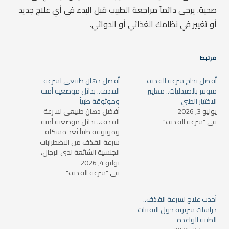
صحية. يرجى دائماً مراجعة الطبيب قبل البدء في أي علاج جديد
أو تغيير في نظامك الغذائي أو الدوائي.
مرتبط
أفضل بخاخ سرعة القذف
أفضل دهان طبيعي لسرعة
متوفر بالصيدليات.. معايير
القذف.. بدائل موضعية آمنة
الاختيار الطبي
وموثوقة طبياً
يوليو 3, 2026
أفضل دهان طبيعي لسرعة
في "سرعة القذف"
القذف.. بدائل موضعية آمنة
وموثوقة طبياً تُعد مشكلة
سرعة القذف من الاضطرابات
الجنسية الشائعة لدى الرجال،
يوليو 4, 2026
والتي تؤثر بشكل مباشر على
في "سرعة القذف"
جودة العلاقة الزوجية والثقة
بالنفس. ومع تزايد البحث عن
حلول آمنة، برز الاهتمام الكبير بـ
أحدث علاج لسرعة القذف..
أفضل دهان طبيعي لسرعة
دراسات سريرية حول التقنيات
القذف كخيار موضعي يساعد
الطبية الواعدة
على تقليل…