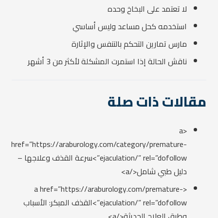
لا تعتمد على البخاخ وحده
استخدمه كحل مساعد وليس أساسي
مارس تمارين التحكم بالتنفس والإثارة
ناقش الحالة إذا استمرت المشكلة لأكثر من 3 أشهر
مقالات ذات صلة
<a
href=”https://araburology.com/category/premature-
ejaculation/” rel=”dofollow”>سرعة القذف وعلاجها –
دليل طبي شامل</a>
<a href=”https://araburology.com/premature-
ejaculation/” rel=”dofollow”>القذف المبكر: الأسباب
وطرق العلاج الحديثة</a>