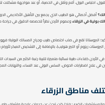
بول، احتباس البول، آلام وثقل في الخصية، أو عند مواجهة مشكلات تتعلق
أفضل أخصائي هو الطبيب الذي يجمع بين التأهيل الأكاديمي الدولي 
 بولية في الزرقاء
وعموم الأردن نظراً لتخصصه الدقيق في جراحة مس
يد؛ البروستاتا تقع في صلب اختصاص طبيب وجراح المسالك البولية؛ فهو ا
البروستات ريزوم أو الليزر هوليب)، بالإضافة إلى التشخيص المبكر لأورام 
في الأردن كفاءات طبية نسائية متميزة لتلبية رغبة الكثير من السيدات ا
 في علاج اضطرابات الحوض، السلس البولي عند النساء، والتهابات المجار
تلف مناطق الزرقاء
 والمستشفيات الكبرى؛ فإذا كنت تبحث عن خدمات علاجية وإشراف طبي ق