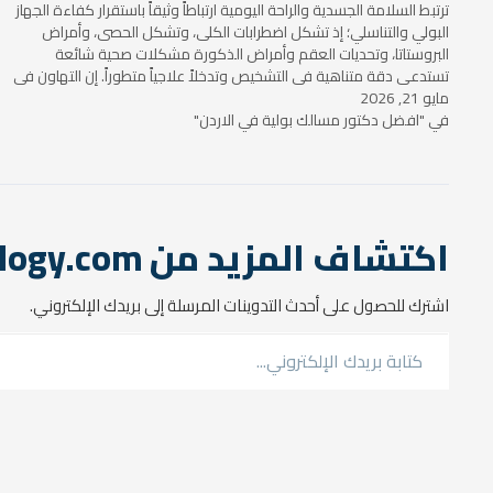
ترتبط السلامة الجسدية والراحة اليومية ارتباطاً وثيقاً باستقرار كفاءة الجهاز
البولي والتناسلي؛ إذ تشكل اضطرابات الكلى، وتشكل الحصى، وأمراض
البروستاتا، وتحديات العقم وأمراض الذكورة مشكلات صحية شائعة
تستدعي دقة متناهية في التشخيص وتدخلاً علاجياً متطوراً. إن التهاون في
مايو 21, 2026
التعامل مع…
في "افضل دكتور مسالك بولية في الاردن"
اكتشاف المزيد من araburology.com
اشترك للحصول على أحدث التدوينات المرسلة إلى بريدك الإلكتروني.
كتابة بريدك الإلكتروني...