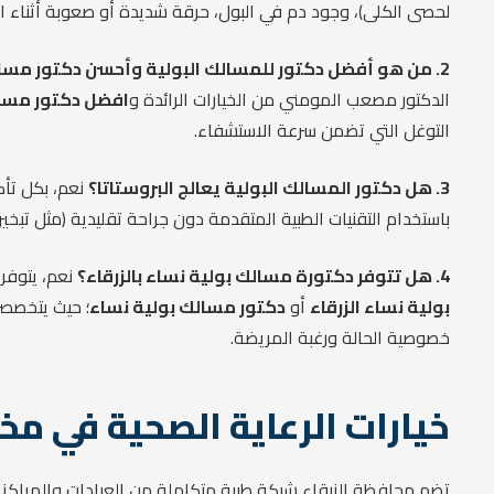
لحصى الكلى)، وجود دم في البول، حرقة شديدة أو صعوبة أثناء الت
2. من هو أفضل دكتور للمسالك البولية وأحسن دكتور مسالك؟
الدكتور مصعب المومني من الخيارات الرائدة و
افضل دكتور مسالك
التوغل التي تضمن سرعة الاستشفاء.
3. هل دكتور المسالك البولية يعالج البروستاتا؟
نعم، بكل تأك
باستخدام التقنيات الطبية المتقدمة دون جراحة تقليدية (مثل تبخير 
4. هل تتوفر دكتورة مسالك بولية نساء بالزرقاء؟
نعم، يتوفر 
بولية نساء الزرقاء
أو
دكتور مسالك بولية نساء
؛ حيث يتخصصن
خصوصية الحالة ورغبة المريضة.
خيارات الرعاية الصحية في مخ
تضم محافظة الزرقاء شبكة طبية متكاملة من العيادات والمراكز