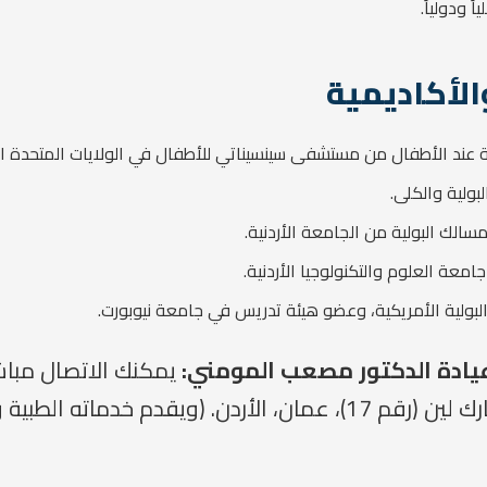
 ودولياً.
الأكاديمية
 عند الأطفال من مستشفى سينسيناتي للأطفال في الولايات المتحدة ال
بولية والكلى.
لك البولية من الجامعة الأردنية.
عة العلوم والتكنولوجيا الأردنية.
ولية الأمريكية، وعضو هيئة تدريس في جامعة نيوبورت.
عيادة الدكتور مصعب المومني:
يمكنك الاتصال مباشرة
شارع سيد قطب، مبنى بارك لين (رقم 17)، عمان، الأردن. (