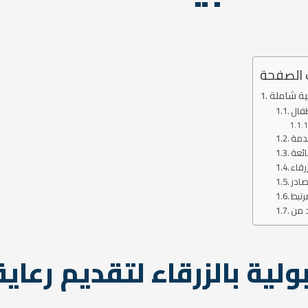
 الصفحة
بية شاملة
طفال
دمة
رقاء
صادر
رتبط
لية بالزرقاء لتقديم رعاي