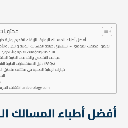
محتويات
أفضل أطباء المسالك البولية بالزرقاء لتقديم رعاية ط
الدكتور مصعب المومني – استشاري جراحة المسالك البولية والكلى والأ
الشهادات والمؤهلات العلمية والأكاديمية
مجالات التخصص والخدمات الطبية المتق
دليل الاستفسارات الطبية الشائعة (FAQs)
خيارات الرعاية الصحية في مختلف مناطق الز
الم
م
اكتشاف المزيد من araburology.com
أفضل أطباء المسالك البو