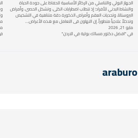
الجهاز البولي والتناسلي من الركائز الأساسية للحفاظ على جودة الحياة
ال
والنشاط البدني للأفراد؛ إذ تتطلب اضطرابات الكلى، وتشكل الحصى، وأمراض
وا
البروستاتا، وتحديات العقم وأمراض الذكورة دقة متناهية في التشخيص
وت
وتدخلاً علاجياً متطوراً. إن التهاون في التعامل مع هذه الأعراض…
مت
مايو 21, 2026
مايو 
ال
في "افضل دكتور مسالك بولية في الاردن"
في