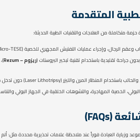
طبية المتقدمة
زمة متكاملة من العلاجات والتقنيات الطبية الحديثة:
 وإجراء عمليات التفتيش المجهري للخصية (Micro-TESE)، وعلاج دوالي الخصية مجهرياً.
دون جراحة تقليدية باستخدام تقنية تبخير البروستات (
ريزوم – Rezum
)،
لمنظار المرن والليزر (Laser Lithotripsy) دون تدخل جراحي مفتوح.
لبولي، الخصية المهاجرة، والتشوهات الخلقية في الجهاز البولي والتناس
 (FAQs)
وعد وزيارة العيادة فوراً عند ملاحظة علامات تحذيرية محددة مثل: أ