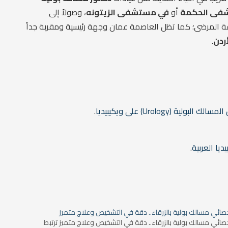
شفى الحكمة
أو
في مستشفى الزيتونه
، وصولاً إلى
فة المرضى؛ كما تظل العاصمة عمان وجهة رئيسية ومقربة جداً
ردن
.
ية (Urology) على ويكيبيديا
.
ديا العربية
.
صائي مسالك بولية بالزرقاء.. دقة في التشخيص وعلاج متميز
صائي مسالك بولية بالزرقاء.. دقة في التشخيص وعلاج متميز ترتبط