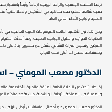
ترتبط السلامة الجسدية والراحة اليومية ارتباطاً وثيقاً باستقرا
صحية شائعة تتطلب دقة متناهية في التشخيص وتدخلاً علاجياً متط
الصحية وتراجع الأداء البدني العام.
ومن هنا، تبرز الأهمية البالغة للموسوعات الطبية العالمية في تأ
العلاجات الدوائية والحلول الجراحية الدقيقة. وقد أحدثت التكنو
المرضى وتقليص فترات التشافي بشكل غير مسبوق. بناءً على ذلك، 
ومستدامة تضمن لك أعلى نسب النجاح.
الدكتور مصعب المومني – است
إذا كنت تبحث عن الرعاية الطبية الفائقة والخبرة الأكاديمية وا
والمميزة في المملكة الأردنية الهاشمية، حيث يقصد عيادته ال
الدكتور مصعب المومني هو أخصائي واستشاري أردني بارز في جراحة