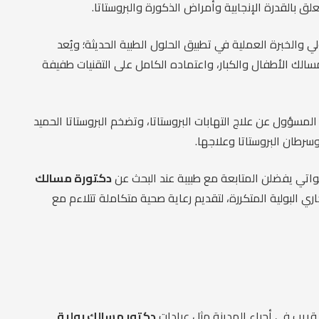
 بالقدرة الإنجابية وأمراض الذكورة والبروستاتا.
والخبرة العملية في تطبيق الحلول الطبية الحديثة؛ ويُعد
الك الأطفال والكبار، واعتماده الكامل على التقنيات طفيفة
لمسؤول عن علاج التهابات البروستاتا، وتضخم البروستاتا الحميد
وسرطان البروستاتا وعلاجها.
للواتي يفضلن المتابعة مع طبيبة عند البحث عن
دكتورة مسالك
ي البولية المتكررة، لتقديم رعاية صحية متكاملة تتلاءم مع
ريب في أحياء المدينة مثل عيادات
دكتور مسالك بولية