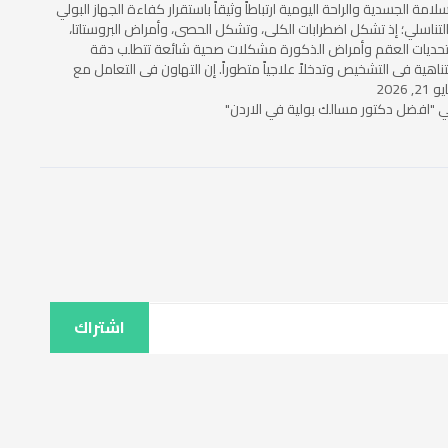
سلامة الجسدية والراحة اليومية ارتباطاً وثيقاً باستقرار كفاءة الجهاز البولي
لتناسلي؛ إذ تشكل اضطرابات الكلى، وتشكل الحصى، وأمراض البروستاتا،
حديات العقم وأمراض الذكورة مشكلات صحية شائعة تتطلب دقة
ناهية في التشخيص وتدخلاً علاجياً متطوراً. إن التهاون في التعامل مع
21, 2026
أعراض…
 "افضل دكتور مسالك بولية في الاردن"
اشتراك