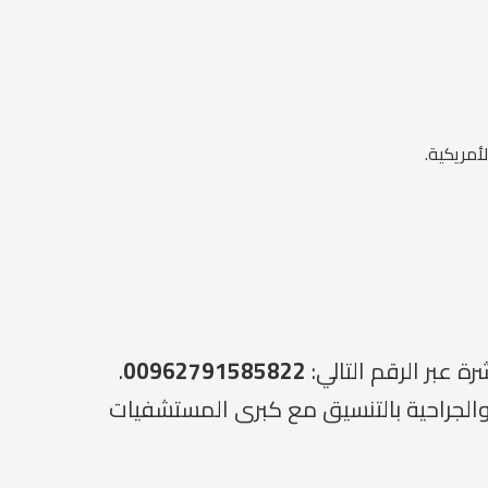
أمريكية.
 عبر الرقم التالي:
00962791585822
.
ويقدم خدماته الطبية والجراحية بالتنسيق مع كبرى المستشفيات