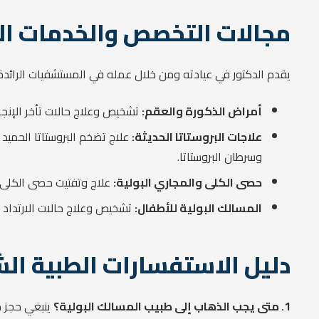
مجالات التخصص والخدمات ال
يقدم الدكتور في عيادته ومن خلال عمله في المستشفيات الرائدة ح
أمراض الذكورة والعقم:
تشخيص وعلاج حالات تأخر الإنجاب وعقم الرجال،
علاجات البروستاتا الحديثة:
علاج تضخم البروستاتا الحميد ب
وسرطان البروستاتا.
حصى الكلى والمجاري البولية:
علاج وتفتيت حصى الكلى والحالب باستخدام ا
المسالك البولية للأطفال:
تشخيص وعلاج حالات الارتداد ا
دليل الاستفسارات الطبية الشائعة
1. متى يجب الذهاب إلى طبيب المسالك البولية؟
ينبغي حجز م