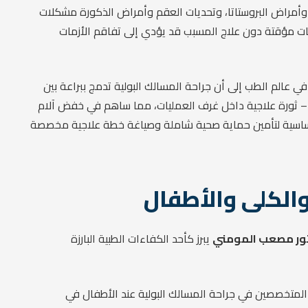
صى، وأمراض البروستاتا، وتحديات العقم وأمراض الذكورة مشكلات
كنات مؤقتة دون علاج المسبب قد يؤدي إلى تفاقم الأزمات
ي عالم الطب إلى أن جراحة المسالك البولية تدمج ببراعة بين
وغل – ثورة علاجية داخل غرف العمليات، مما ساهم في خفض آلام
ساسية لتأمين حماية صحية شاملة وصياغة خطة علاجية مخصصة
الكلى والأطفال
ور مصعب المومني
يبرز كأحد الكفاءات الطبية البارزة
 المتخصصين في جراحة المسالك البولية عند الأطفال في