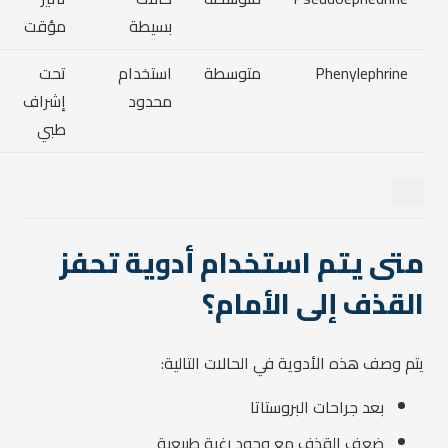
بسيطة
مؤقت
Phenylephrine
متوسطة
استخدام
تحت
محدود
إشراف
طبي
متى يتم استخدام أدوية تحفز
القذف إلى الأمام؟
يتم وصف هذه الأدوية في الحالات التالية:
بعد جراحات البروستاتا
ضعف القذف مع وجود رغبة طبيعية