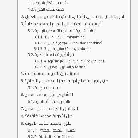
الأسباب الأكثر شيوعاً:
كيف يحدث الخلل؟
أدوية تحفز القذف إلى الأمام.. الفكرة الطبية وآلية العمل
أدوية تحفز القذف إلى الأمام المعتمدة طبياً
أولاً: الأدوية المحفزة للأعصاب الودية
1. الإيميبرامين (Imipramine)
2. السودوإيفيدرين (Pseudoephedrine)
3. فينيل إفرين (Phenylephrine)
ثانياً: أدوية داعمة عصبية
4. الدوبامين ومشتقاته (علاجات غير مباشرة)
5. أدوية علاج السكري العصبي
مقارنة بين الأدوية المستخدمة
متى يتم استخدام أدوية تحفز القذف إلى الأمام؟
ملاحظة مهمة:
التشخيص قبل وصف العلاج
الفحوصات الأساسية:
العوامل التي تحدد نجاح العلاج
هل الأدوية وحدها كافية؟
حلول داعمة بجانب الأدوية
1. تحسين التحكم العصبي
2. ضبط الأمراض المزمنة