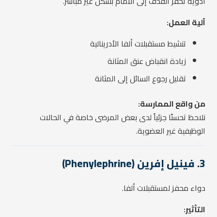
أدوية تحفز القذف إلى الأمام بشكل غير مباشر.
آلية العمل:
تنشيط مستقبلات ألفا الأدرينالية
زيادة انقباض عنق المثانة
تقليل رجوع السائل إلى المثانة
من واقع الممارسة:
نلاحظ تحسنًا جزئياً لدى بعض المرضى خاصة في الحالات
الوظيفية غير العضوية.
3. فينيل إفرين (Phenylephrine)
دواء محفز لمستقبلات ألفا.
التأثير: