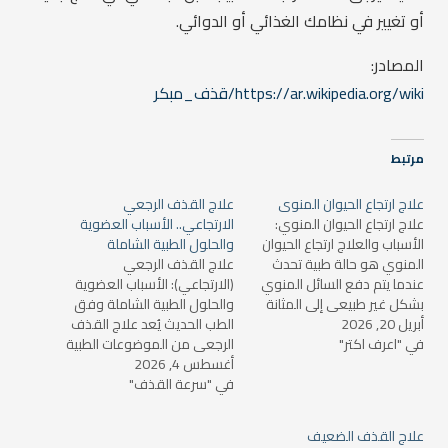
أو تغيير في نظامك الغذائي أو الدوائي.
المصادر:
https://ar.wikipedia.org/wiki/قذف_مبكر
مرتبط
علاج ارتجاع الحيوان المنوى
علاج القذف الرجعي
علاج ارتجاع الحيوان المنوي:
الارتجاعي.. الأسباب العضوية
الأسباب والعلاج ارتجاع الحيوان
والحلول الطبية الشاملة
المنوي هو حالة طبية تحدث
علاج القذف الرجعي
عندما يتم دفع السائل المنوي
(الارتجاعي): الأسباب العضوية
بشكل غير طبيعي إلى المثانة
والحلول الطبية الشاملة وفق
أبريل 20, 2026
بدلاً من الخروج من الجسم عبر
الطب الحديث يُعد علاج القذف
في "اعرف اكتر"
الإحليل أثناء القذف. على الرغم
الرجعي من الموضوعات الطبية
من أن هذه الحالة قد لا تكون
أغسطس 4, 2026
الدقيقة في طب الذكورة، لأنه
شائعة، إلا أنها تؤثر على بعض
في "سرعة القذف"
يرتبط مباشرة بوظيفة معقدة
الرجال وتسبب مشاكل…
بين الجهاز العصبي والعضلي
وصمامات عنق المثانة. في
علاج القذف الضعيف
الحالة الطبيعية، يخرج السائل