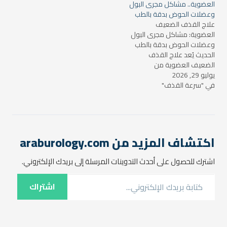
العضوية.. مشاكل مجرى البول
المنوي عبر الإحليل للخارج، لكن
وعضلات الحوض بدقة بالطب
في القذف الرجعي يحدث
علاج القذف الضعيف
العكس؛…
العضوية: مشاكل مجرى البول
وعضلات الحوض بدقة بالطب
الحديث يُعد علاج القذف
الضعيف العضوية من
يوليو 29, 2026
الموضوعات الطبية الدقيقة
في "سرعة القذف"
التي تتطلب فهماً عميقاً لتداخل
الجهاز البولي والتناسلي مع
الأعصاب وعضلات الحوض. في
الممارسة الإكلينيكية نلاحظ أن
ضعف القذف لا يُعتبر مشكلة
معزولة، بل غالباً ما يكون
اكتشاف المزيد من araburology.com
انعكاساً لاضطراب…
اشترك للحصول على أحدث التدوينات المرسلة إلى بريدك الإلكتروني.
كتابة بريدك الإلكتروني...
اشتراك