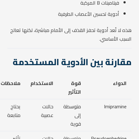
فيتامينات B المركبة
أدوية تحسين الأعصاب الطرفية
هذه لا تُعد أدوية تحفز القذف إلى الأمام مباشرة، لكنها تعالج
السبب الأساسي.
مقارنة بين الأدوية المستخدمة
الدواء
قوة
الاستخدام
ملاحظات
التأثير
Imipramine
متوسطة
حالات
يحتاج
إلى
عصبية
متابعة
قوية
Pseudoephedrine
متوسطة
حالات
تأثير