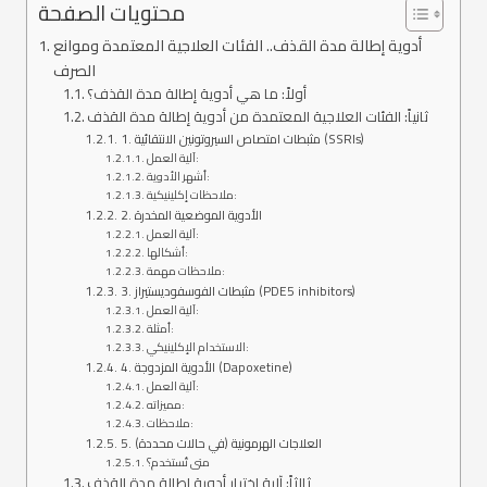
محتويات الصفحة
أدوية إطالة مدة القذف.. الفئات العلاجية المعتمدة وموانع
الصرف
أولاً: ما هي أدوية إطالة مدة القذف؟
ثانياً: الفئات العلاجية المعتمدة من أدوية إطالة مدة القذف
1. مثبطات امتصاص السيروتونين الانتقائية (SSRIs)
آلية العمل:
أشهر الأدوية:
ملاحظات إكلينيكية:
2. الأدوية الموضعية المخدرة
آلية العمل:
أشكالها:
ملاحظات مهمة:
3. مثبطات الفوسفوديستيراز (PDE5 inhibitors)
آلية العمل:
أمثلة:
الاستخدام الإكلينيكي:
4. الأدوية المزدوجة (Dapoxetine)
آلية العمل:
مميزاته:
ملاحظات:
5. العلاجات الهرمونية (في حالات محددة)
متى تُستخدم؟
ثالثاً: آلية اختيار أدوية إطالة مدة القذف