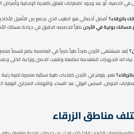
 في الخصية، أو عند وجود اضطرابات تتعلق بالقدرة الإنجابية وأمراض الذ
أفضل أخصائي هو الطبيب الذي يجمع بين التأهيل الأكاديمي
مسالك بولية في الأردن
نظراً لتخصصه الدقيق في جراحة مسالك الأطف
يُعد مستشفى الأردن صرحاً طبياً كبيراً في العاصمة يضم قسماً متمي
فر عياداته التجهيزات المتقدمة لمتابعة وتفتيت الحصى وزراعة الكلى وعل
نعم، يتوفر في الأردن كفاءات طبية نسائية متميزة لتلبية رغبة 
ابات الحوض، السلس البولي عند النساء، والتهابات المجاري البولية ال
تلف مناطق الزرقاء
 والمستشفيات الكبرى؛ فإذا كنت تبحث عن خدمات علاجية وإشراف طبي ق