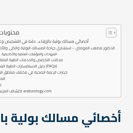
محتويات
أخصائي مسالك بولية بالزرقاء.. دقة في التشخيص وعل
الدكتور مصعب المومني – استشاري جراحة المسالك البولية والكلى والأ
الشهادات والمؤهلات العلمية والأكاديمية
مجالات التخصص والخدمات الطبية المتق
دليل الاستفسارات الطبية الشائعة (FAQs)
خيارات الرعاية الصحية في مختلف مناطق الز
الم
م
اكتشاف المزيد من araburology.com
أخصائي مسالك بولية بال