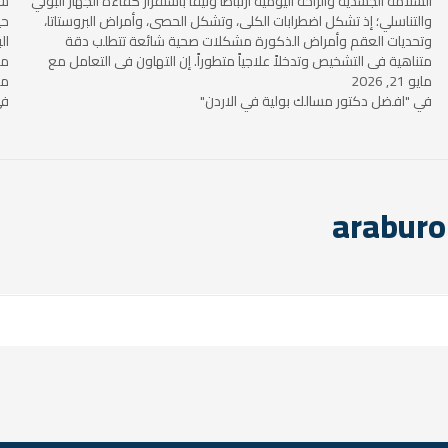
السلامة الجسدية والراحة اليومية ارتباطاً وثيقاً باستقرار كفاءة الجهاز البولي
سل
والتناسلي؛ إذ تشكل اضطرابات الكلى، وتشكل الحصى، وأمراض البروستاتا،
حي
وتحديات العقم وأمراض الذكورة مشكلات صحية شائعة تتطلب دقة
ال
متناهية في التشخيص وتدخلاً علاجياً متطوراً. إن التهاون في التعامل مع
مت
مايو 21, 2026
الأعراض…
مايو 
في "افضل دكتور مسالك بولية في الاردن"
في