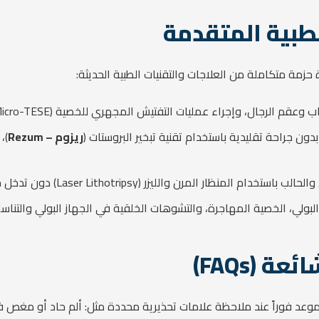
طبية المتقدمة
زمة متكاملة من العلاجات والتقنيات الطبية الحديثة:
 وإجراء عمليات التفتيش المجهري للخصية (Micro-TESE)، وعلاج دوالي الخصية مجهرياً.
دون جراحة تقليدية باستخدام تقنية تبخير البروستات (
ريزوم – Rezum
)،
لمنظار المرن والليزر (Laser Lithotripsy) دون تدخل جراحي مفتوح.
لبولي، الخصية المهاجرة، والتشوهات الخلقية في الجهاز البولي والتناس
 (FAQs)
وعد فوراً عند ملاحظة علامات تحذيرية محددة مثل: ألم حاد أو مغص ف