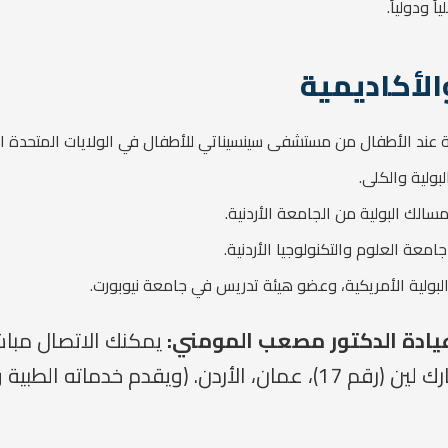
 ودولياً.
الأكاديمية
 عند الأطفال من مستشفى سينسيناتي للأطفال في الولايات المتحدة ال
بولية والكلى.
لك البولية من الجامعة الأردنية.
عة العلوم والتكنولوجيا الأردنية.
ولية الأمريكية، وعضو هيئة تدريس في جامعة نيوبورت.
عيادة الدكتور مصعب المومني:
يمكنك الاتصال مباشرة
شارع سيد قطب، مبنى بارك لين (رقم 17)، عمان، الأردن. (