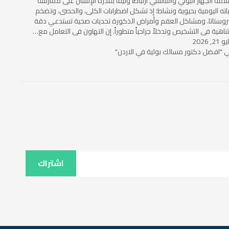
امة الجهاز البولي والتناسلي ارتباطاً وثيقاً بقدرة الإنسان على ممارسة
اته اليومية بحيوية ونشاط؛ إذ تشكل اضطرابات الكلى، والحصى، وتضخم
بروستاتا، ومشاكل العقم وأمراض الذكورة تحديات صحية تستدعي دقة
ناهية في التشخيص وتدخلاً جراحياً متطوراً. إن التهاون في التعامل مع…
21, 2026
 "افضل دكتور مسالك بولية في الاردن"
اشتراك