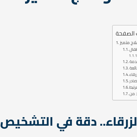
 الصفحة
اج متميز
طفال
دمة
رقاء
صادر
رتبط
زرقاء.. دقة في التشخيص 