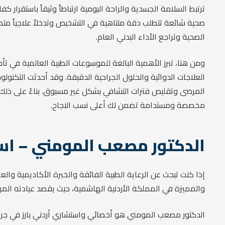
ترتبط السلامة الجسدية والراحة اليومية ارتباطاً وثيقاً باستقرا
صحية شائعة تتطلب دقة متناهية في التشخيص وتدخلاً علاجياً متط
الصحية وتراجع الأداء البدني العام.
ومن هنا، تبرز الأهمية البالغة للموسوعات الطبية العالمية في ت
العلاجات الدوائية والحلول الجراحية الدقيقة. وقد أحدثت التكنو
المرضى وتقليص فترات التشافي بشكل غير مسبوق. بناءً على ذلك
مخصصة ومستدامة تضمن لك أعلى نسب النجاح.
الدكتور مصعب المومني – است
إذا كنت تبحث عن الرعاية الطبية الفائقة والخبرة الأكاديمية وا
والمميزة في المملكة الأردنية الهاشمية، حيث يقصد عيادته ال
الدكتور مصعب المومني هو أخصائي واستشاري أردني بارز في جراحة