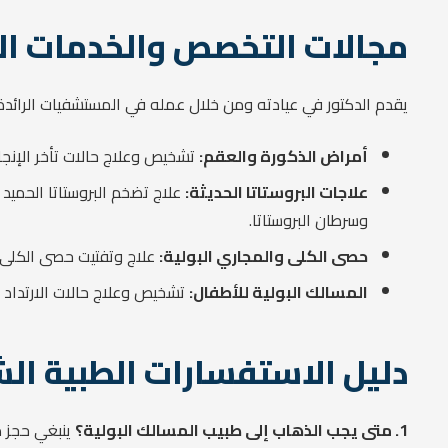
مجالات التخصص والخدمات ال
يقدم الدكتور في عيادته ومن خلال عمله في المستشفيات الرائدة ح
أمراض الذكورة والعقم:
تشخيص وعلاج حالات تأخر الإنجاب وعقم الرجال،
علاجات البروستاتا الحديثة:
علاج تضخم البروستاتا الحميد ب
وسرطان البروستاتا.
حصى الكلى والمجاري البولية:
علاج وتفتيت حصى الكلى والحالب باستخدام ا
المسالك البولية للأطفال:
تشخيص وعلاج حالات الارتداد ا
دليل الاستفسارات الطبية الشائعة
1. متى يجب الذهاب إلى طبيب المسالك البولية؟
ينبغي حجز م