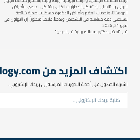
ترتبط السلامة الجسدية والراحة اليومية ارتباطاً وثيقاً باستقرار كفاءة الجهاز
البولي والتناسلي؛ إذ تشكل اضطرابات الكلى، وتشكل الحصى، وأمراض
البروستاتا، وتحديات العقم وأمراض الذكورة مشكلات صحية شائعة
تستدعي دقة متناهية في التشخيص وتدخلاً علاجياً متطوراً. إن التهاون في
مايو 21, 2026
التعامل مع…
في "افضل دكتور مسالك بولية في الاردن"
اكتشاف المزيد من araburology.com
اشترك للحصول على أحدث التدوينات المرسلة إلى بريدك الإلكتروني.
كتابة بريدك الإلكتروني...