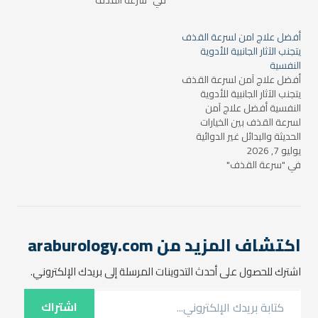
في "سرعة القذف"
المشكلة نهائياً خلال أيام. لكن
عند مراجعة الأدلة العلمية
الحديثة، يتضح أن الصورة أكثر
أفضل علاج امن لسرعة القذف
تعقيداً مما تروج له الإعلانات.
يتجنب الآثار الجانبية للأدوية
فحتى الآن، لا توجد عشبة
النفسية
واحدة حازت إجماع…
أفضل علاج آمن لسرعة القذف
يتجنب الآثار الجانبية للأدوية
النفسية أفضل علاج آمن
لسرعة القذف بين الخيارات
الحديثة والبدائل غير الدوائية
يوليو 7, 2026
يبحث كثير من الرجال عن أفضل
في "سرعة القذف"
علاج آمن لسرعة القذف يحقق
التوازن بين الفاعلية وعدم
التعرض للآثار الجانبية المرتبطة
بالأدوية النفسية أو مضادات
الاكتئاب. في الممارسة
السريرية، نلاحظ أن…
اكتشاف المزيد من araburology.com
اشترك للحصول على أحدث التدوينات المرسلة إلى بريدك الإلكتروني.
كتابة بريدك الإلكتروني...
اشتراك