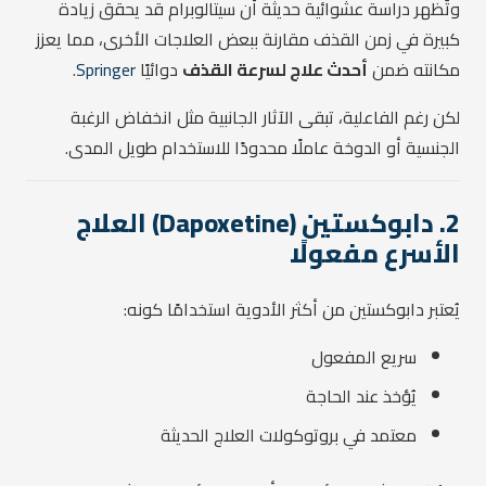
وتُظهر دراسة عشوائية حديثة أن سيتالوبرام قد يحقق زيادة
كبيرة في زمن القذف مقارنة ببعض العلاجات الأخرى، مما يعزز
مكانته ضمن
أحدث علاج لسرعة القذف
دوائيًا
Springer
.
لكن رغم الفاعلية، تبقى الآثار الجانبية مثل انخفاض الرغبة
الجنسية أو الدوخة عاملًا محدودًا للاستخدام طويل المدى.
2. دابوكستين (Dapoxetine) العلاج
الأسرع مفعولًا
يُعتبر دابوكستين من أكثر الأدوية استخدامًا كونه:
سريع المفعول
يُؤخذ عند الحاجة
معتمد في بروتوكولات العلاج الحديثة