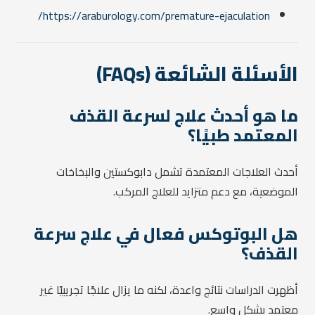
https://araburology.com/premature-ejaculation/
الأسئلة الشائعة (FAQs)
ما هو أحدث علاج لسرعة القذف
المعتمد طبيًا؟
أحدث العلاجات المعتمدة تشمل دابوكستين والبخاخات
الموضعية، مع دعم متزايد للعلاج المركب.
هل البوتوكس فعال في علاج سرعة
القذف؟
أظهرت الدراسات نتائج واعدة، لكنه ما يزال علاجًا تجريبيًا غير
معتمد بشكل واسع.