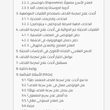
2. دابوكستين (Dapoxetine) العلاج الأسرع مفعولًا
3. أدوية البروستاتا وحاصرات ألفا
أحدث علاج لسرعة القذف باستخدام التقنيات الموضعية
1. البخاخات والكريمات المخدرة
2. البخاخات الطبية المركبة (ليدوكايين + بريلوكايين)
التقنيات الحديثة غير الدوائية في أحدث علاج لسرعة القذف
1. حقن البوتوكس في العضلات التناسلية
2. حقن حمض الهيالورونيك في الحشفة
3. العلاج العصبي والتعديل الكهربائي
الدمج العلاجي: الاتجاه الأقوى في الدراسات الحديثة
عوامل اختيار أحدث علاج لسرعة القذف
مستقبل أحدث علاج لسرعة القذف
روابط داخلية
الأسئلة الشائعة (FAQs)
ما هو أحدث علاج لسرعة القذف المعتمد طبيًا؟
هل البوتوكس فعال في علاج سرعة القذف؟
هل يمكن علاج سرعة القذف نهائيًا؟
ما أفضل علاج سريع المفعول؟
هل العلاج السلوكي فعّال؟
مرتبط